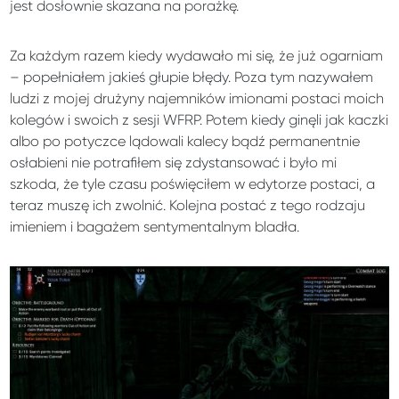
jest dosłownie skazana na porażkę.
Za każdym razem kiedy wydawało mi się, że już ogarniam
– popełniałem jakieś głupie błędy. Poza tym nazywałem
ludzi z mojej drużyny najemników imionami postaci moich
kolegów i swoich z sesji WFRP. Potem kiedy ginęli jak kaczki
albo po potyczce lądowali kalecy bądź permanentnie
osłabieni nie potrafiłem się zdystansować i było mi
szkoda, że tyle czasu poświęciłem w edytorze postaci, a
teraz muszę ich zwolnić. Kolejna postać z tego rodzaju
imieniem i bagażem sentymentalnym bladła.