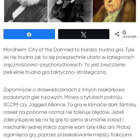
0
Udostępnij
Tweetuj
UDOSTĘPNIE
Mordheim: City of the Damned to bardzo trudna gra. Tyle
że nie trudna jak to się powszechnie utarło w kategoriach
zręcznościowo-psychoruchowych. To jest zwyczajnie
piekielnie trudna gra taktyczno-strategiczna.
Zapomnijcie o doświadczeniach z innych naskórkowo
podobnych gier turowych. Mowa o tytułach pokroju
XCOM czy Jagged Alliance. Ta gra w klimacie dark fantasy
nawet na poziomie normal nie toleruje błędów. Jeżeli
zdecydujecie się na tę grę to samo skumanie zasad i
mechaniki jednej frakcji zajmie wam bite kilka dni. Próba
ogarnięcia gry poprzez przeskakiwanie między frakcjami