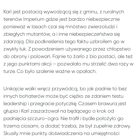
Karl jest postacią wywodzącą się z gminu, z ruralnych
terenów Imperium gdzie jest bardzo niebezpiecznie
ponieważ w lasach czai się mnóstwo zwierzoludzi i
zbiegłych mutantów, a i inne niebezpieczeństwa się
zdarzają. Dla podkreślenia tego faktu uzbroiłem go w
zwykły łuk. Z powodzeniem używanego przez chłopstwo
do obrony i polowań. Fajnie to żarło z bio postaci, ale też
z jego punktami akcji – pozwalało mu strzelić dwa razy w
turze. Co było szalenie ważne w opałach.
Unikajcie walki wręcz przywódcą, bo jak padnie to bez
innych bohaterów może być ciężko ze zdaniem testu
leadership i przegracie potyczkę. Czasem brawura jest
głupia i Karl zaszarżował na będącego o krok od
padnięcia szczuro-ogra. Nie trafił i bydle położyło go
trzema ciosami, a dodać trzeba, że był zupełnie zdrowy.
Skusiły mnie punkty doświadczenia na umiejętności