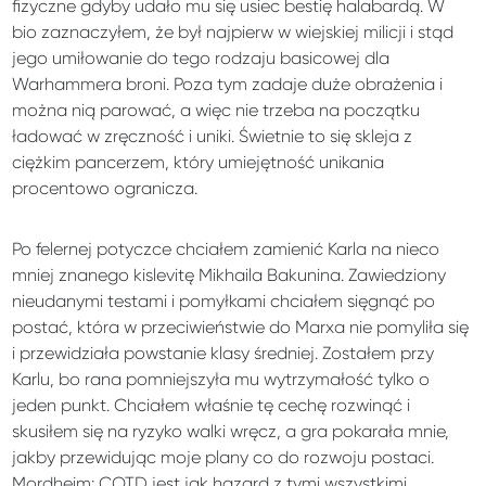
fizyczne gdyby udało mu się usiec bestię halabardą. W
bio zaznaczyłem, że był najpierw w wiejskiej milicji i stąd
jego umiłowanie do tego rodzaju basicowej dla
Warhammera broni. Poza tym zadaje duże obrażenia i
można nią parować, a więc nie trzeba na początku
ładować w zręczność i uniki. Świetnie to się skleja z
ciężkim pancerzem, który umiejętność unikania
procentowo ogranicza.
Po felernej potyczce chciałem zamienić Karla na nieco
mniej znanego kislevitę Mikhaila Bakunina. Zawiedziony
nieudanymi testami i pomyłkami chciałem sięgnąć po
postać, która w przeciwieństwie do Marxa nie pomyliła się
i przewidziała powstanie klasy średniej. Zostałem przy
Karlu, bo rana pomniejszyła mu wytrzymałość tylko o
jeden punkt. Chciałem właśnie tę cechę rozwinąć i
skusiłem się na ryzyko walki wręcz, a gra pokarała mnie,
jakby przewidując moje plany co do rozwoju postaci.
Mordheim: COTD jest jak hazard z tymi wszystkimi