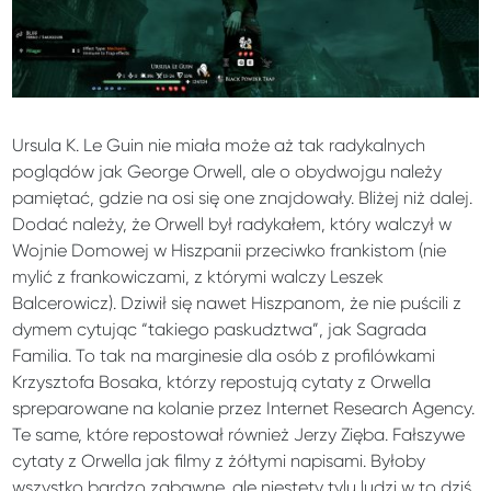
Ursula K. Le Guin nie miała może aż tak radykalnych
poglądów jak George Orwell, ale o obydwojgu należy
pamiętać, gdzie na osi się one znajdowały. Bliżej niż dalej.
Dodać należy, że Orwell był radykałem, który walczył w
Wojnie Domowej w Hiszpanii przeciwko frankistom (nie
mylić z frankowiczami, z którymi walczy Leszek
Balcerowicz). Dziwił się nawet Hiszpanom, że nie puścili z
dymem cytując “takiego paskudztwa”, jak Sagrada
Familia. To tak na marginesie dla osób z profilówkami
Krzysztofa Bosaka, którzy repostują cytaty z Orwella
spreparowane na kolanie przez Internet Research Agency.
Te same, które repostował również Jerzy Zięba. Fałszywe
cytaty z Orwella jak filmy z żółtymi napisami. Byłoby
wszystko bardzo zabawne, ale niestety tylu ludzi w to dziś