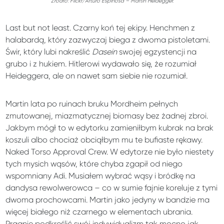
Źródło: Flickr/Arturo Espinosa – Martin Heidegger.
Last but not least. Czarny koń tej ekipy. Henchmen z
halabardą, który zazwyczaj biega z dwoma pistoletami.
Świr, który lubi nakreślić
Dasein
swojej egzystencji na
grubo i z hukiem. Hitlerowi wydawało się, że rozumiał
Heideggera, ale on nawet sam siebie nie rozumiał.
Martin lata po ruinach bruku Mordheim pełnych
zmutowanej, miazmatycznej biomasy bez żadnej zbroi.
Jakbym mógł to w edytorku zamieniłbym kubrak na brak
koszuli albo chociaż obciąłbym mu te bufiaste rękawy.
Naked Torso Approval Crew. W edytorze nie było niestety
tych mysich wąsów, które chyba zgapił od niego
wspomniany Adi. Musiałem wybrać wąsy i bródkę na
dandysa rewolwerowca – co w sumie fajnie koreluje z tymi
dwoma prochowcami. Martin jako jedyny w bandzie ma
więcej białego niż czarnego w elementach ubrania.
Pragnie podkreślić swój indywidualizm tak mocno jak