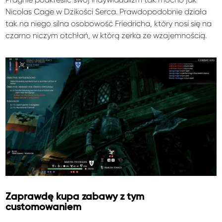
Nicolas Cage w Dzikości Serca. Prawdopodobnie działa
tak na niego silna osobowość Friedricha, który nosi się na
czarno niczym otchłań, w którą zerka ze wzajemnością.
Zaprawdę kupa zabawy z tym
customowaniem