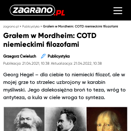
»
»
zagrano.pl
Publicystyka
Grałem w Mordheim: COTD niemieckimi filozofami
Grałem w Mordheim: COTD
niemieckimi filozofami
Grzegorz Ćwieluch
Publicystyka
Publikacja: 21.04.2021, 10:38
Aktualizacja: 21.04.2022, 10:38
Georg Hegel – dla ciebie to niemiecki filozof, ale w
mojej grze to strzelec uzbrojony w karabin
myśliwski. Jego dalekosiężna broń to teza, wróg to
antyteza, a kula w ciele wroga to synteza.