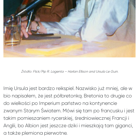
Źródło: Flick/Pip R. Lagenta – Harlan Ellison and Ursula Le Guin.
Imię Ursula jest bardzo reikspiel. Nazwisko już mniej, ale w
bio napisałem, że jest półbretonką. Bretonia to drugie co
do wielkości po Imperium państwo na kontynencie
zwanym Starym Światem. Mówi się tam po francusku i jest
takim pomieszaniem rycerskiej, średniowiecznej Francji i
Anglii, bo Albion jest jeszcze dziki i mieszkają tam giganci,
a także plemiona pierwotne.