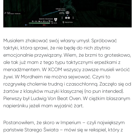
Musiałem zhakować swój własny umysł. Spróbować
taktyki, która sprawi, że nie będę do nich zbytnio
emocjonalnie przywiązany. Wiem, że brzmi to groteskowo,
ale tak już mam z tego typu taktycznymi erpeżkami z
menadżmentem. W XCOM wszyscy zawsze musieli wrócić
żywi. W Mordheim nie można sejwować. Czyni to
rozgrywkę cholernie trudną i czasochłonną. Zaczęło się od
żartów z klasyków muzyki klasycznej (no pun intended).
Pierwszy był Ludwig Von Beat Oven. W ciężkim blaszanym
napierśniku jeżeli mam wyjaśnić żart.
Postanowiłem, że skoro w Imperium – czyli największym
państwie Starego Świata – mówi się w reikspiel, który z