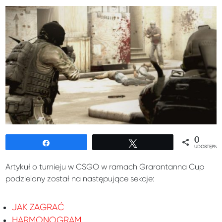
0
Udostępnij
Tweetuj
UDOSTĘPNIE
Artykuł o turnieju w CSGO w ramach Grarantanna Cup
podzielony został na następujące sekcje:
JAK ZAGRAĆ
HARMONOGRAM