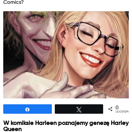
Comics?
0
Udostępnij
Tweetuj
UDOSTĘPNIE
W komiksie Harleen poznajemy genezę Harley
Queen