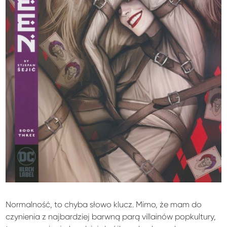
Normalność, to chyba słowo klucz. Mimo, że mam do
czynienia z najbardziej barwną parą villainów popkultury,