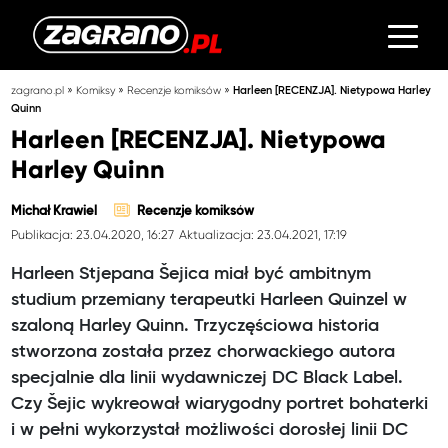
»
»
»
zagrano.pl
Komiksy
Recenzje komiksów
Harleen [RECENZJA]. Nietypowa Harley
Quinn
Harleen [RECENZJA]. Nietypowa
Harley Quinn
Michał Krawiel
Recenzje komiksów
Publikacja: 23.04.2020, 16:27
Aktualizacja: 23.04.2021, 17:19
Harleen Stjepana Šejica miał być ambitnym
studium przemiany terapeutki Harleen Quinzel w
szaloną Harley Quinn. Trzyczęściowa historia
stworzona została przez chorwackiego autora
specjalnie dla linii wydawniczej DC Black Label.
Czy Šejic wykreował wiarygodny portret bohaterki
i w pełni wykorzystał możliwości dorosłej linii DC