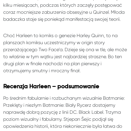
kilku miesiącach, podczas których zaczęły postępować
coraz mocniejsze zaburzenia obsesyjne u Quinzel. Młoda
badaczka staje się poniekąd manifestacją swojej teorii.
Choć Harleen to komiks o genezie Harley Quinn, to na
planszach komiksu uczestniczymy w origin story
przerażającego Two Face’a. Dzieje się ona w tle, ale może
to właśnie w tym wątku jest najbardziej straszne. Bo ten
drugi plan w finale nachodzi na plan pierwszy i
otrzymujemy smutny i mroczny finał.
Recenzja Harleen – podsumowanie
Po średnim fabularnie i rozbuchanym wizualnie Batmanie:
Przeklęty i niezłym Batmanie: Biały Rycerz dostajemy
naprawdę dobrą pozycję z linii DC. Black Label. Trzyma
poziom wizualny i fabularny. Stjepan Šejic podjął się
opowiedzenia historii, która niekoniecznie była łatwa do