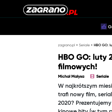
G
»
»
zagrano.pl
Seriale
HBO GO: lu
HBO GO: luty 
filmowych!
Michał Małysa
Seriale
W najkrótszym miesi
trafi nowy film, seri
2020? Prezentujemy 
kinowe hity (w tym 