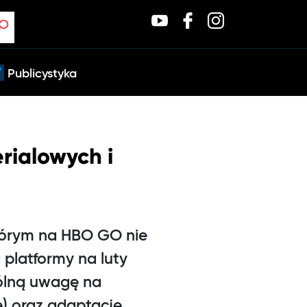
Publicystyka
rialowych i
którym na HBO GO nie
a platformy na luty
gólną uwagę na
) oraz adaptację