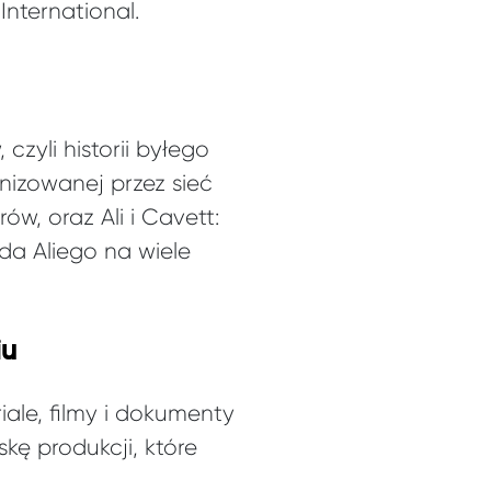
International.
zyli historii byłego
nizowanej przez sieć
ów, oraz Ali i Cavett:
a Aliego na wiele
iu
le, filmy i dokumenty
kę produkcji, które