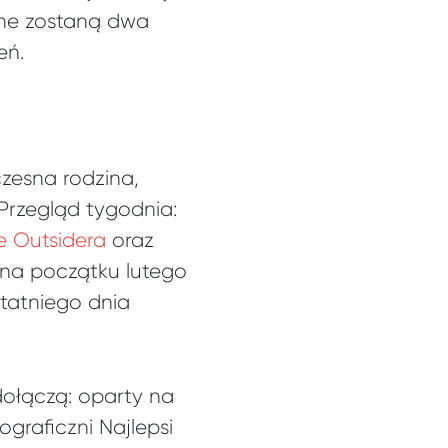
ione zostaną dwa
eń.
czesna rodzina,
 Przegląd tygodnia:
e Outsidera
oraz
 na początku lutego
statniego dnia
ołączą: oparty na
graficzni Najlepsi