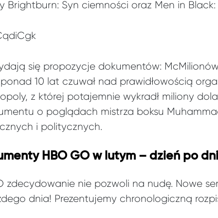
 Brightburn: Syn ciemności oraz Men in Black: 
ACqdiCgk
ydają się propozycje dokumentów: McMilionów, c
ez ponad 10 lat czuwał nad prawidłowością orga
poly, z której potajemnie wykradł miliony dolar
umentu o poglądach mistrza boksu Muhammad
ecznych i politycznych.
okumenty HBO GO w lutym – dzień po dn
zdecydowanie nie pozwoli na nudę. Nowe seria
dego dnia! Prezentujemy chronologiczną rozpis