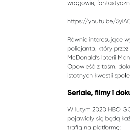
wrogowie, fantastyczny
https://youtu.be/5yl
Równie interesujące w
policjanta, który prz
McDonald’s loterii Mono
Opowieść z taśm, dok
istotnych kwestii społ
Seriale, filmy i d
W lutym 2020 HBO GO 
pojawiały się będą każ
trafią na platformę: