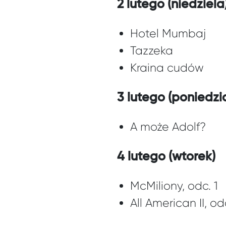
2 lutego (niedziela
Hotel Mumbaj
Tazzeka
Kraina cudów
3 lutego (poniedzi
A może Adolf?
4 lutego (wtorek)
McMiliony, odc. 1
All American II, odc