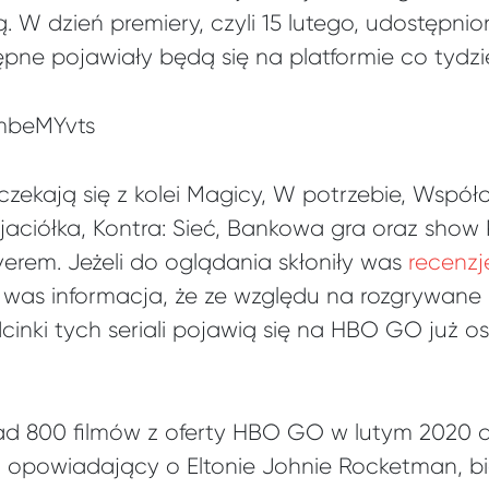
. W dzień premiery, czyli 15 lutego, udostępn
ępne pojawiały będą się na platformie co tydzi
ymbeMYvts
zekają się z kolei Magicy, W potrzebie, Współ
jaciółka, Kontra: Sieć, Bankowa gra oraz show
erem. Jeżeli do oglądania skłoniły was
recenzj
je was informacja, że ze względu na rozgrywane
cinki tych seriali pojawią się na HBO GO już o
ad 800 filmów z oferty HBO GO w lutym 2020 d
 opowiadający o Eltonie Johnie Rocketman, bio