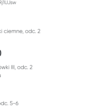
Rj1UJsw
i ciemne, odc. 2
)
ki III, odc. 2
u
odc. 5-6