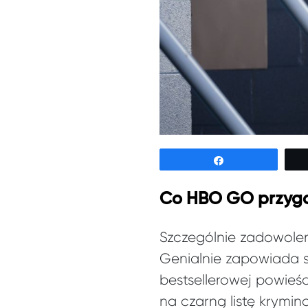
Udostępnij
Co HBO GO przygo
Szczególnie zadowolen
Genialnie zapowiada si
bestsellerowej powieśc
na czarną listę krymin