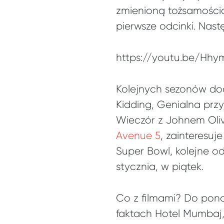
zmienioną tożsamością
pierwsze odcinki. Nast
https://youtu.be/Hh
Kolejnych sezonów doc
Kidding, Genialna przy
Wieczór z Johnem Oliv
Avenue 5
, zainteresu
Super Bowl, kolejne od
stycznia, w piątek.
Co z filmami? Do pon
faktach Hotel Mumbaj,