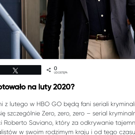
0
Tweetuj
UDOSTĘPNIEŃ
towało na luty 2020?
i z lutego w HBO GO będą fani seriali kryminal
ę szczególnie Zero, zero, zero – serial krymin
i Roberto Saviano, który za odkrywanie tajemnic 
alistów w swoim rodzimym kraju i od tego czas