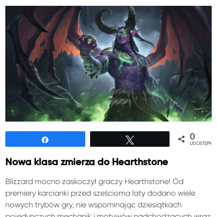
0
Udostępnij
Tweetuj
UDOSTĘPNIE
Nowa klasa zmierza do Hearthstone
Blizzard mocno zaskoczył graczy Hearthstone! Od
premiery karcianki przed sześcioma laty dodano wiele
nowych trybów gry, nie wspominając dziesiątkach
pojedynczych mechanik i motywów nadchodzących wraz