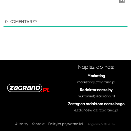
0
KOMENTARZY
Napisz do nas:
Marketing
marketing@zagrano.pl
Redaktor naczelny
m.krawiel@zagrano.pl
Zastępca redaktora naczelnego
e.zdancewicz@zagrano.pl
Autorzy
Kontakt
Polityka prywatności
zagrano.pl © 2026