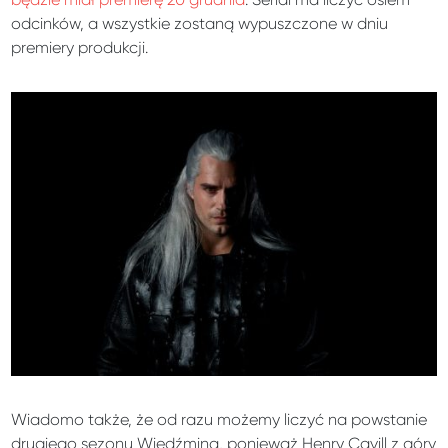
odcinków, a wszystkie zostaną wypuszczone w dniu
premiery produkcji.
Wiadomo także, że od razu możemy liczyć na powstanie
drugiego sezonu Wiedźmina, ponieważ Henry Cavill z góry