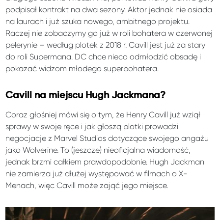
podpisał kontrakt na dwa sezony. Aktor jednak nie osiada
na laurach i już szuka nowego, ambitnego projektu.
Raczej nie zobaczymy go już w roli bohatera w czerwonej
pelerynie – według plotek z 2018 r. Cavill jest już za stary
do roli Supermana. DC chce nieco odmłodzić obsadę i
pokazać widzom młodego superbohatera.
Cavill na miejscu Hugh Jackmana?
Coraz głośniej mówi się o tym, że Henry Cavill już wziął
sprawy w swoje ręce i jak głoszą plotki prowadzi
negocjacje z Marvel Studios dotyczące swojego angażu
jako Wolverine. To (jeszcze) nieoficjalna wiadomość,
jednak brzmi całkiem prawdopodobnie. Hugh Jackman
nie zamierza już dłużej występować w filmach o X-
Menach, więc Cavill może zająć jego miejsce.