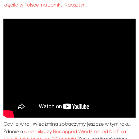
kręciła w Polsce, na zamku Rabsztyn
.
Cavilla w roli Wiedźmina zobaczymy jeszcze w tym roku.
Zdaniem
dziennikarzy Recapped Wiedźmin od Netflixa
będzie miał premierę 20 grudnia
. Serial ma liczyć osiem