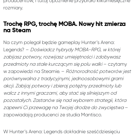
producentów, i tutaj opóźnienie przybrało kilkumiesięczne
rozmiary.
Trochę RPG, trochę MOBA. Nowy hit zmierza
na Steam
Na czym polegał będzie gameplay Hunter’s Arena:
Legends? –
Doświadcz hybrydy MOBA-RPG, w której
zabijasz potwory, rozwijasz umiejętności i zdobywasz
przedmioty na stale kurczącym się polu walki
– czytamy
w zapowiedzi na Steamie. –
Różnorodność potworów jest
porównywalna z tradycyjnymi, jednoosobowymi grami
akcji. Zabijaj potwory i zbieraj potężny przedmioty lub
walcz z innymi graczami, aby stać się silniejszym od
pozostałych. Zastanów się nad wyborem strategii, która
zapewni Ci przewagę na Twojej drodze do zwycięstwa
–
zapowiadają producenci ze studia Mantisco.
W Hunter’s Arena: Legends dokładnie sześćdziesięciu