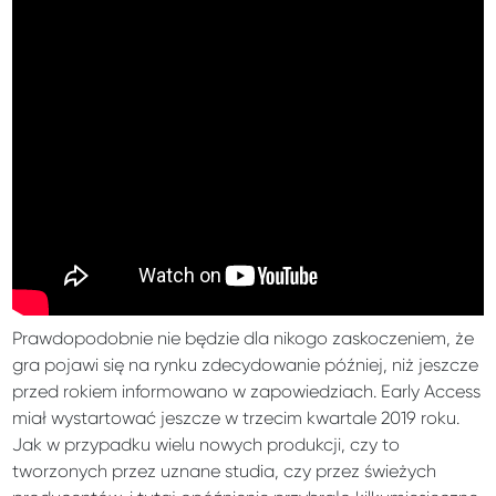
Prawdopodobnie nie będzie dla nikogo zaskoczeniem, że
gra pojawi się na rynku zdecydowanie później, niż jeszcze
przed rokiem informowano w zapowiedziach. Early Access
miał wystartować jeszcze w trzecim kwartale 2019 roku.
Jak w przypadku wielu nowych produkcji, czy to
tworzonych przez uznane studia, czy przez świeżych