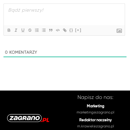
{}
[+]
0
KOMENTARZY
Napisz do nas:
Marketing
marketing@zagrano.pl
Redaktor naczelny
m.krawiel@zagrano.pl