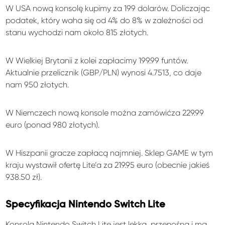
W USA nową konsolę kupimy za 199 dolarów. Doliczając
podatek, który waha się od 4% do 8% w zależności od
stanu wychodzi nam około 815 złotych.
W Wielkiej Brytanii z kolei zapłacimy 199.99 funtów.
Aktualnie przelicznik (GBP/PLN) wynosi 4.7513, co daje
nam 950 złotych.
W Niemczech nową konsole można zamówićza 229.99
euro (ponad 980 złotych).
W Hiszpanii gracze zapłacą najmniej. Sklep GAME w tym
kraju wystawił ofertę Lite’a za 219.95 euro (obecnie jakieś
938.50 zł).
Specyfikacja Nintendo Switch Lite
Konsola Nintendo Switch Lite jest lekka, przenośna i ma