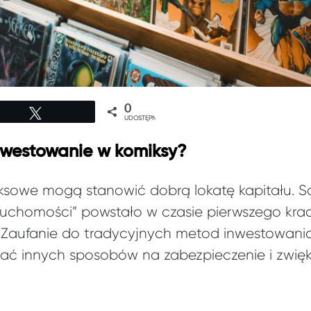
0
Tweetuj
UDOSTĘPNIEŃ
nwestowanie w komiksy?
iksowe mogą stanowić dobrą lokatę kapitału. S
ruchomości” powstało w czasie pierwszego kra
 Zaufanie do tradycyjnych metod inwestowania
ukać innych sposobów na zabezpieczenie i zwię