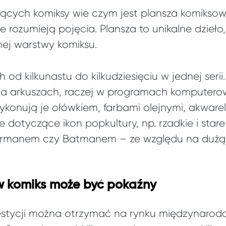
ących komiksy wie czym jest plansza komiksow
e rozumieją pojęcia. Plansza to unikalne dzieło,
nej warstwy komiksu.
 od kilkunastu do kilkudziesięciu w jednej serii
 na arkuszach, raczej w programach komputer
wykonują je ołówkiem, farbami olejnymi, akware
e dotyczące ikon popkultury, np. rzadkie i star
rmanem czy Batmanem – ze względu na dużą 
 w komiks może być pokaźny
westycji można otrzymać na rynku międzynaro