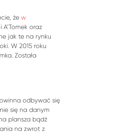
ecie, że
w
 i A’Tomek oraz
ne jak te na rynku
oki. W 2015 roku
omka. Została
powinna odbywać się
nie się na danym
ona plansza bądź
ania na zwrot z