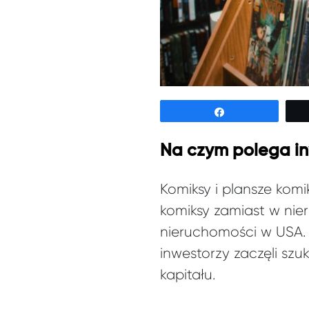
Udostępnij
Na czym polega i
Komiksy i plansze kom
komiksy zamiast w nie
nieruchomości w USA.
inwestorzy zaczęli sz
kapitału.