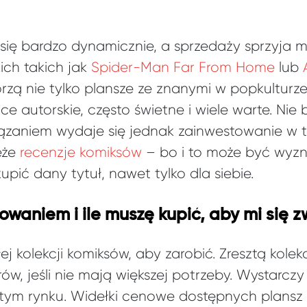
 się bardzo dynamicznie, a sprzedaży sprzyja m
ich takich jak
Spider-Man Far From Home
lub
orzą nie tylko plansze ze znanymi w popkultur
ce autorskie, często świetne i wiele warte. Ni
ązaniem wydaje się jednak zainwestowanie w t
eże
recenzje komiksów
– bo i to może być wyz
upić dany tytuł, nawet tylko dla siebie.
owaniem i ile muszę kupić, aby mi się z
j kolekcji komiksów, aby zarobić. Zresztą kolek
ów, jeśli nie mają większej potrzeby. Wystarcz
 tym rynku. Widełki cenowe dostępnych plansz s