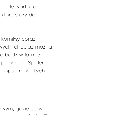
a, ale warto to
 które służy do
. Komiksy coraz
owych, chociaż można
lą bądź w formie
e plansze ze Spider-
popularność tych
dowym, gdzie ceny