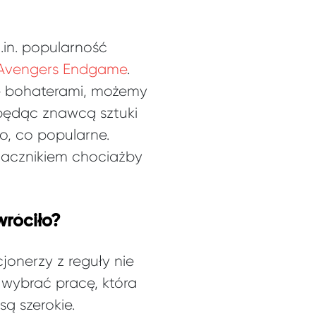
.in. popularność
Avengers Endgame
.
ze bohaterami, możemy
e będąc znawcą sztuki
o, co popularne.
nacznikiem chociażby
wróciło?
cjonerzy z reguły nie
y wybrać pracę, która
ą szerokie.