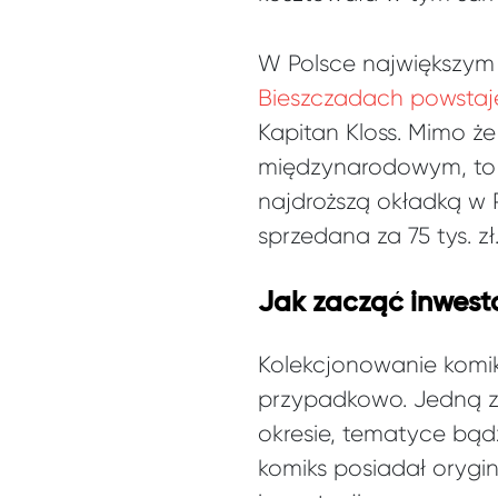
W Polsce największym z
Bieszczadach powstaje
Kapitan Kloss. Mimo że
międzynarodowym, to j
najdroższą okładką w P
sprzedana za 75 tys. zł
Jak zacząć inwes
Kolekcjonowanie komi
przypadkowo. Jedną z 
okresie, tematyce bąd
komiks posiadał orygi