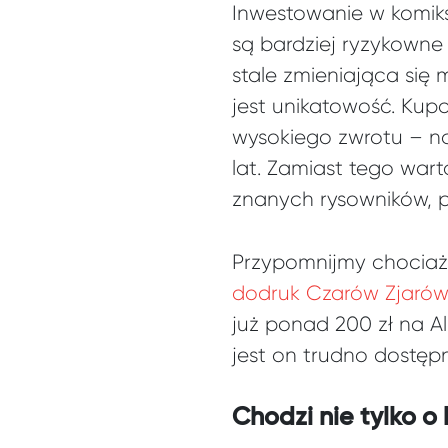
Inwestowanie w komiks
są bardziej ryzykowne 
stale zmieniająca się
jest unikatowość. Ku
wysokiego zwrotu – no
lat. Zamiast tego war
znanych rysowników, p
Przypomnijmy chociaż
dodruk Czarów Zjarów
już ponad 200 zł na All
jest on trudno dostępn
Chodzi nie tylko o 