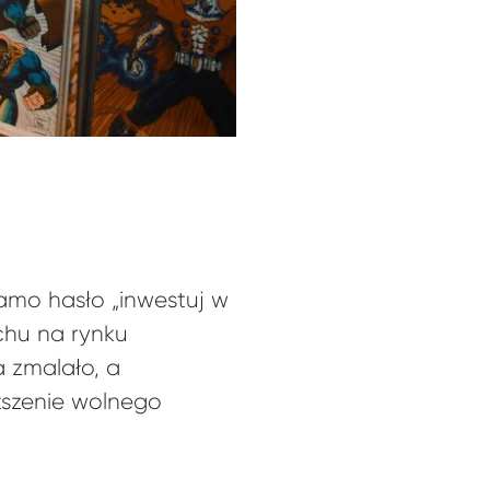
amo hasło „inwestuj w
chu na rynku
 zmalało, a
kszenie wolnego