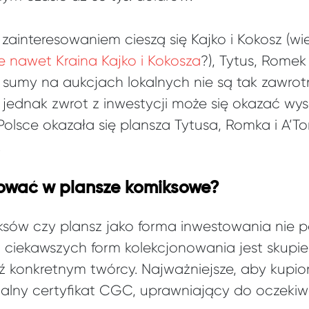
ainteresowaniem cieszą się Kajko i Kokosz (wi
 nawet Kraina Kajko i Kokosza
?), Tytus, Romek
 sumy na aukcjach lokalnych nie są tak zawrot
ednak zwrot z inwestycji może się okazać wys
olsce okazała się plansza Tytusa, Romka i A’T
.
tować w plansze komiksowe?
ksów czy plansz jako forma inwestowania nie 
ciekawszych form kolekcjonowania jest skupie
ź konkretnym twórcy. Najważniejsze, aby kupi
nalny certyfikat CGC, uprawniający do oczekiw