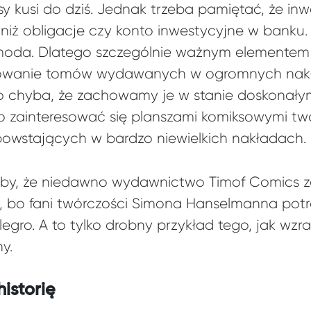
y kusi do dziś. Jednak trzeba pamiętać, że in
niż obligacje czy konto inwestycyjne w banku.
 moda. Dlatego szczególnie ważnym elementem 
powanie tomów wydawanych w ogromnych nakła
 chyba, że zachowamy je w stanie doskonałym 
to zainteresować się planszami komiksowymi tw
owstających w bardzo niewielkich nakładach.
by, że niedawno wydawnictwo Timof Comics z
, bo fani twórczości Simona Hanselmanna potraf
egro. A to tylko drobny przykład tego, jak wzra
y.
historię