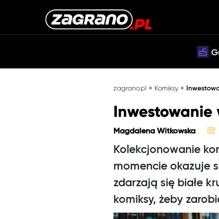
G
»
»
zagrano.pl
Komiksy
Inwestowa
Inwestowanie 
Magdalena Witkowska
Kolekcjonowanie ko
momencie okazuje si
zdarzają się białe k
komiksy, żeby zarobi