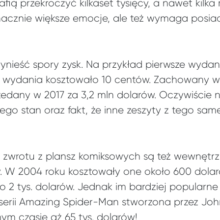
afią przekroczyć kilkaset tysięcy, a nawet kilka
nacznie większe emocje, ale też wymaga posi
nieść spory zysk. Na przykład pierwsze wydan
 wydania kosztowało 10 centów. Zachowany w 
zedany w 2017 za 3,2 mln dolarów. Oczywiście 
ego stan oraz fakt, że inne zeszyty z tego sa
zwrotu z plansz komiksowych są też wewnętrz
y. W 2004 roku kosztowały one około 600 dolar
o 2 tys. dolarów. Jednak im bardziej popularne
z serii Amazing Spider-Man stworzona przez Jo
m czasie aż 65 tys. dolarów!