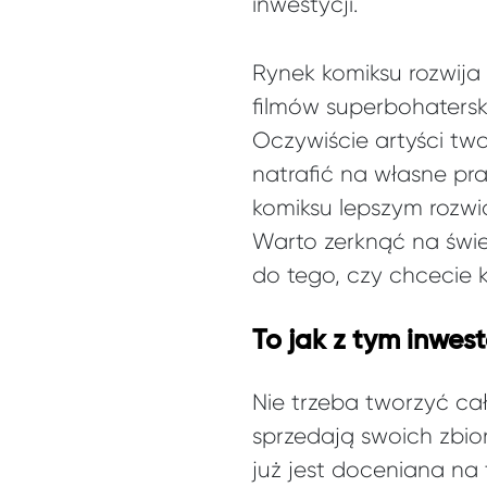
inwestycji.
Rynek komiksu rozwija
filmów superbohatersk
Oczywiście artyści tw
natrafić na własne pra
komiksu lepszym rozwi
Warto zerknąć na świ
do tego, czy chcecie k
To jak z tym inwest
Nie trzeba tworzyć całe
sprzedają swoich zbior
już jest doceniana na