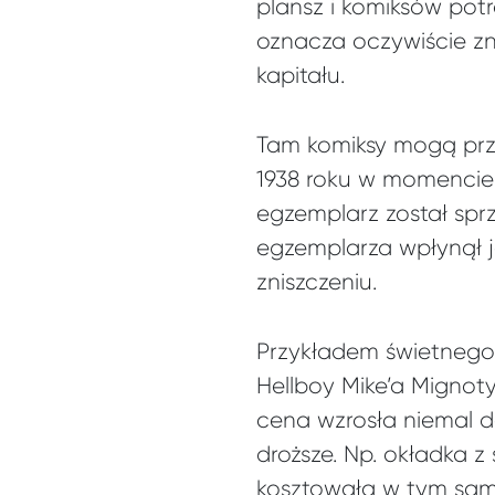
plansz i komiksów potr
oznacza oczywiście z
kapitału.
Tam komiksy mogą przy
1938 roku w momencie
egzemplarz został spr
egzemplarza wpłynął j
zniszczeniu.
Przykładem świetnego 
Hellboy Mike’a Mignot
cena wzrosła niemal d
droższe. Np. okładka 
kosztowała w tym samy