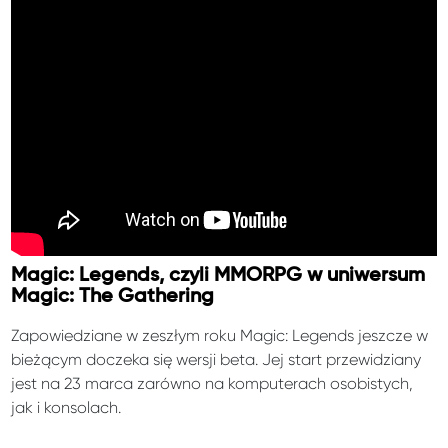
Magic: Legends, czyli MMORPG w uniwersum
Magic: The Gathering
Zapowiedziane w zeszłym roku Magic: Legends jeszcze w
bieżącym doczeka się wersji beta. Jej start przewidziany
jest na 23 marca zarówno na komputerach osobistych,
jak i konsolach.