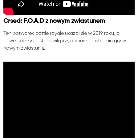
Crsed: F.O.A.D z nowym zwiastunem
Ten potworek battle royale ukazał się w 2019 roku, a
deweloperzy postanowili przypomnieć o istnieniu gry w
nowym zwiastunie.