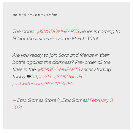
📣Just announced📣
The iconic
@KINGDOMHEARTS
Series is coming to
PC for the first time ever on March 30th!
Are you ready to join Sora and friends in their
battle against the darkness? Pre-order all the
titles in the
@KINGDOMHEARTS
series starting
today 👑
https://t.co/nUKDdLoEcZ
pic.twitter.com/RgcfVk3CFA
— Epic Games Store (@EpicGames)
February 11,
2021