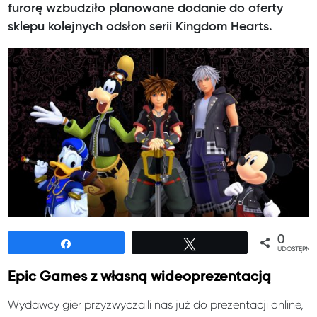
furorę wzbudziło planowane dodanie do oferty
sklepu kolejnych odsłon serii Kingdom Hearts.
0
Udostępnij
Tweetuj
UDOSTĘPNIE
Epic Games z własną wideoprezentacją
Wydawcy gier przyzwyczaili nas już do prezentacji online,