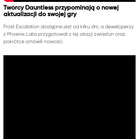
Twórcy Dauntless przypominają o nowej
aktualizacji do swojej gry
Frost Escalation dostępne jest od kilku dni, a deweloperzy
z Phoenix Labs przygotowali z tej okazji zwiastun oraz
pokrótce omówili nowości.