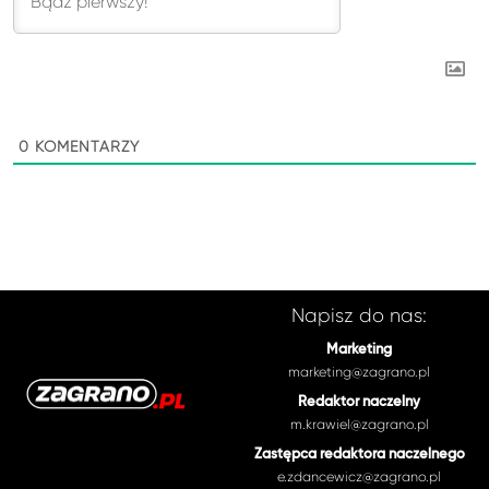
0
KOMENTARZY
Napisz do nas:
Marketing
marketing@zagrano.pl
Redaktor naczelny
m.krawiel@zagrano.pl
Zastępca redaktora naczelnego
e.zdancewicz@zagrano.pl