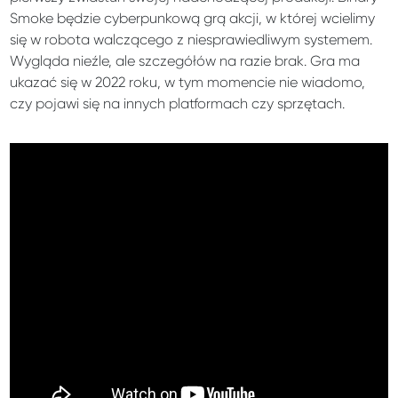
Smoke będzie cyberpunkową grą akcji, w której wcielimy
się w robota walczącego z niesprawiedliwym systemem.
Wygląda nieźle, ale szczegółów na razie brak. Gra ma
ukazać się w 2022 roku, w tym momencie nie wiadomo,
czy pojawi się na innych platformach czy sprzętach.