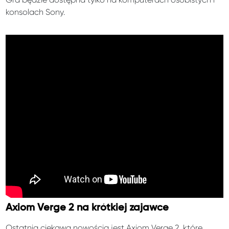
konsolach Sony.
Axiom Verge 2 na krótkiej zajawce
Ostatnią ciekawą nowością jest Axiom Verge 2, które