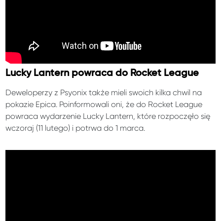
Lucky Lantern powraca do Rocket League
Deweloperzy z Psyonix także mieli swoich kilka chwil na
pokazie Epica. Poinformowali oni, że do Rocket League
powraca wydarzenie Lucky Lantern, które rozpoczęło się
wczoraj (11 lutego) i potrwa do 1 marca.