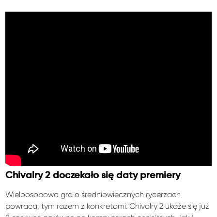
Chivalry 2 doczekało się daty premiery
Wieloosobowa gra o średniowiecznych rycerzach
powraca, tym razem z konkretami. Chivalry 2 ukaże się już