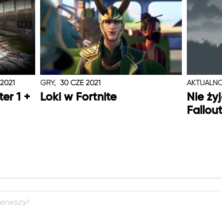
 2021
GRY,
30 CZE 2021
AKTUALNO
er 1 +
Loki w Fortnite
Nie ży
Fallou