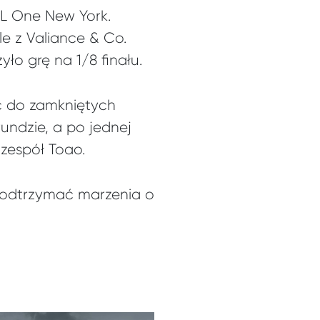
SL One New York.
le z Valiance & Co.
yło grę na 1/8 finału.
ać do zamkniętych
rundzie, a po jednej
 zespół Toao.
y podtrzymać marzenia o