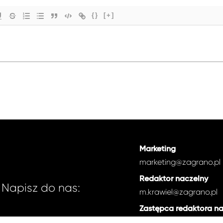
{}
[+]
Marketing
marketing@zagrano.pl
Redaktor naczelny
Napisz do nas:
m.krawiel@zagrano.pl
Zastępca redaktora n
e.zdancewicz@zagrano