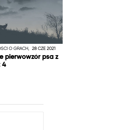
ŚCI O GRACH,
28 CZE 2021
je pierwowzór psa z
t 4