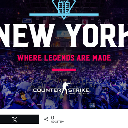
0
Tweetuj
UDOSTĘPNIEŃ