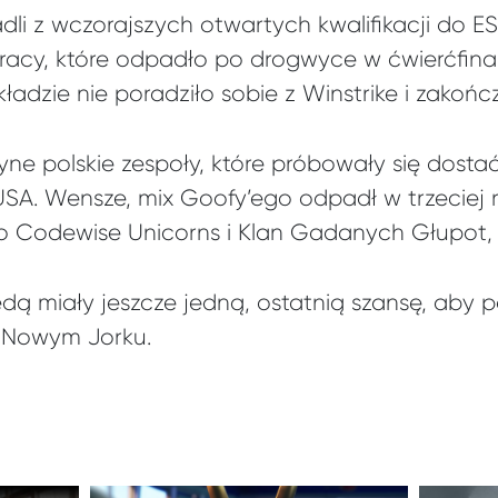
dli z wczorajszych otwartych kwalifikacji do E
cracy, które odpadło po drogwyce w ćwierćfina
adzie nie poradziło sobie z Winstrike i zakończ
dyne polskie zespoły, które próbowały się dost
w USA. Wensze, mix Goofy’ego odpadł w trzeciej 
lko Codewise Unicorns i Klan Gadanych Głupot,
będą miały jeszcze jedną, ostatnią szansę, ab
w Nowym Jorku.