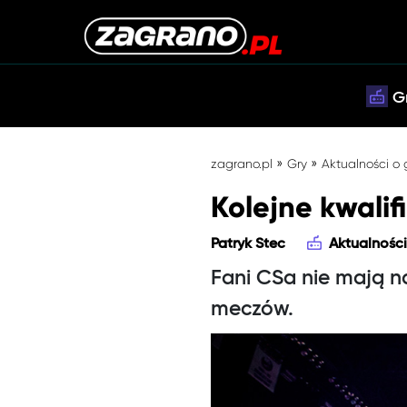
G
»
»
zagrano.pl
Gry
Aktualności o
Kolejne kwalif
Patryk Stec
Aktualności
Fani CSa nie mają na
meczów.