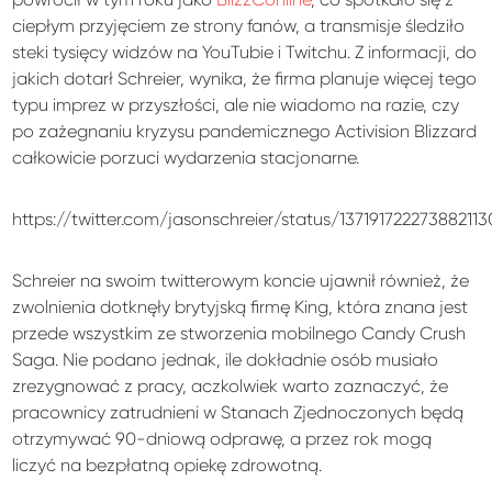
ciepłym przyjęciem ze strony fanów, a transmisje śledziło
steki tysięcy widzów na YouTubie i Twitchu. Z informacji, do
jakich dotarł Schreier, wynika, że firma planuje więcej tego
typu imprez w przyszłości, ale nie wiadomo na razie, czy
po zażegnaniu kryzysu pandemicznego Activision Blizzard
całkowicie porzuci wydarzenia stacjonarne.
https://twitter.com/jasonschreier/status/137191722273882113
Schreier na swoim twitterowym koncie ujawnił również, że
zwolnienia dotknęły brytyjską firmę King, która znana jest
przede wszystkim ze stworzenia mobilnego Candy Crush
Saga. Nie podano jednak, ile dokładnie osób musiało
zrezygnować z pracy, aczkolwiek warto zaznaczyć, że
pracownicy zatrudnieni w Stanach Zjednoczonych będą
otrzymywać 90-dniową odprawę, a przez rok mogą
liczyć na bezpłatną opiekę zdrowotną.