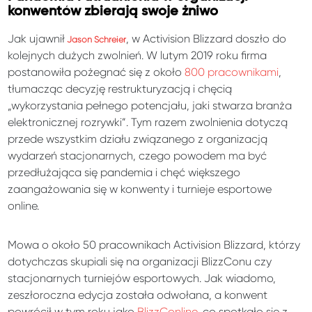
konwentów zbierają swoje żniwo
Jak
ujawnił
, w Activision Blizzard doszło do
Jason Schreier
kolejnych dużych zwolnień. W lutym 2019 roku firma
postanowiła pożegnać się z około
800 pracownikami
,
tłumacząc decyzję restrukturyzacją i chęcią
„wykorzystania pełnego potencjału, jaki stwarza branża
elektronicznej rozrywki”. Tym razem zwolnienia dotyczą
przede wszystkim działu związanego z organizacją
wydarzeń stacjonarnych, czego powodem ma być
przedłużająca się pandemia i chęć większego
zaangażowania się w konwenty i turnieje esportowe
online.
Mowa o około 50 pracownikach Activision Blizzard, którzy
dotychczas skupiali się na organizacji BlizzConu czy
stacjonarnych turniejów esportowych. Jak wiadomo,
zeszłoroczna edycja została odwołana, a konwent
powrócił w tym roku jako
BlizzConline
, co spotkało się z