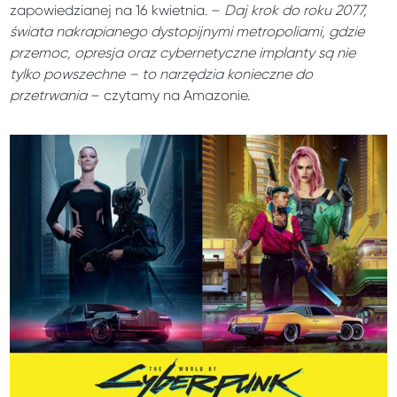
zapowiedzianej na 16 kwietnia. –
Daj krok do roku 2077,
świata nakrapianego dystopijnymi metropoliami, gdzie
przemoc, opresja oraz cybernetyczne implanty są nie
tylko powszechne – to narzędzia konieczne do
przetrwania
– czytamy na Amazonie.