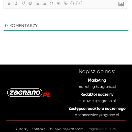
{}
[+]
0
KOMENTARZY
Napisz do nas:
Marketing
marketing@zagrano.pl
Redaktor naczelny
m.krawiel@zagrano.pl
Zastępca redaktora naczelnego
e.zdancewicz@zagrano.pl
Autorzy
Kontakt
Polityka prywatności
zagrano.pl © 2026