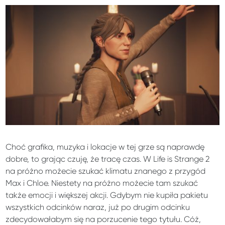
Choć grafika, muzyka i lokacje w tej grze są naprawdę
dobre, to grając czuję, że tracę czas. W Life is Strange 2
na próżno możecie szukać klimatu znanego z przygód
Max i Chloe. Niestety na próżno możecie tam szukać
także emocji i większej akcji. Gdybym nie kupiła pakietu
wszystkich odcinków naraz, już po drugim odcinku
zdecydowałabym się na porzucenie tego tytułu. Cóż,