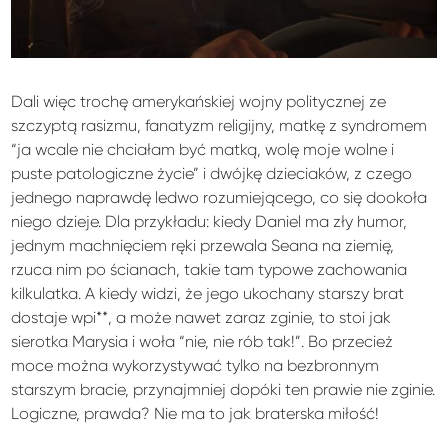
Dali więc trochę amerykańskiej wojny politycznej ze
szczyptą rasizmu, fanatyzm religijny, matkę z syndromem
“ja wcale nie chciałam być matką, wolę moje wolne i
puste patologiczne życie” i dwójkę dzieciaków, z czego
jednego naprawdę ledwo rozumiejącego, co się dookoła
niego dzieje. Dla przykładu: kiedy Daniel ma zły humor,
jednym machnięciem ręki przewala Seana na ziemię,
rzuca nim po ścianach, takie tam typowe zachowania
kilkulatka. A kiedy widzi, że jego ukochany starszy brat
dostaje wpi**, a może nawet zaraz zginie, to stoi jak
sierotka Marysia i woła “nie, nie rób tak!”. Bo przecież
moce można wykorzystywać tylko na bezbronnym
starszym bracie, przynajmniej dopóki ten prawie nie zginie.
Logiczne, prawda? Nie ma to jak braterska miłość!