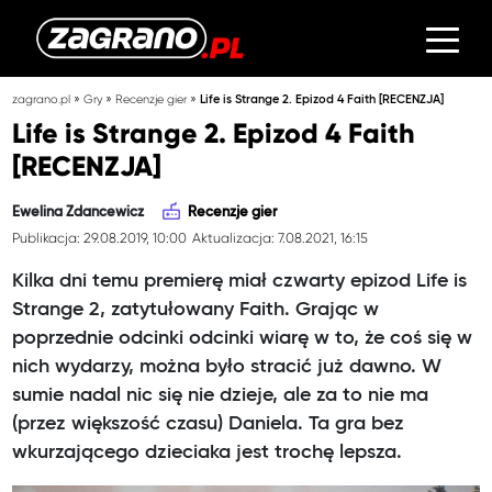
»
»
»
zagrano.pl
Gry
Recenzje gier
Life is Strange 2. Epizod 4 Faith [RECENZJA]
Life is Strange 2. Epizod 4 Faith
[RECENZJA]
Ewelina Zdancewicz
Recenzje gier
Publikacja: 29.08.2019, 10:00
Aktualizacja: 7.08.2021, 16:15
Kilka dni temu premierę miał czwarty epizod Life is
Strange 2, zatytułowany Faith. Grając w
poprzednie odcinki odcinki wiarę w to, że coś się w
nich wydarzy, można było stracić już dawno. W
sumie nadal nic się nie dzieje, ale za to nie ma
(przez większość czasu) Daniela. Ta gra bez
wkurzającego dzieciaka jest trochę lepsza.