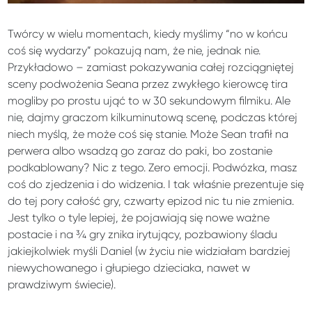
Twórcy w wielu momentach, kiedy myślimy “no w końcu
coś się wydarzy” pokazują nam, że nie, jednak nie.
Przykładowo – zamiast pokazywania całej rozciągniętej
sceny podwożenia Seana przez zwykłego kierowcę tira
mogliby po prostu ująć to w 30 sekundowym filmiku. Ale
nie, dajmy graczom kilkuminutową scenę, podczas której
niech myślą, że może coś się stanie. Może Sean trafił na
perwera albo wsadzą go zaraz do paki, bo zostanie
podkablowany? Nic z tego. Zero emocji. Podwózka, masz
coś do zjedzenia i do widzenia. I tak właśnie prezentuje się
do tej pory całość gry, czwarty epizod nic tu nie zmienia.
Jest tylko o tyle lepiej, że pojawiają się nowe ważne
postacie i na ¾ gry znika irytujący, pozbawiony śladu
jakiejkolwiek myśli Daniel (w życiu nie widziałam bardziej
niewychowanego i głupiego dzieciaka, nawet w
prawdziwym świecie).