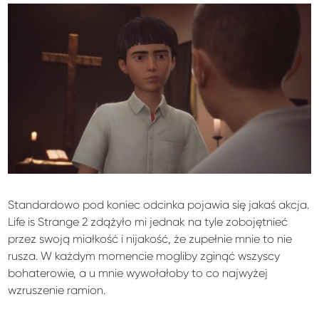
Standardowo pod koniec odcinka pojawia się jakaś akcja.
Life is Strange 2 zdążyło mi jednak na tyle zobojętnieć
przez swoją miałkość i nijakość, że zupełnie mnie to nie
rusza. W każdym momencie mogliby zginąć wszyscy
bohaterowie, a u mnie wywołałoby to co najwyżej
wzruszenie ramion.