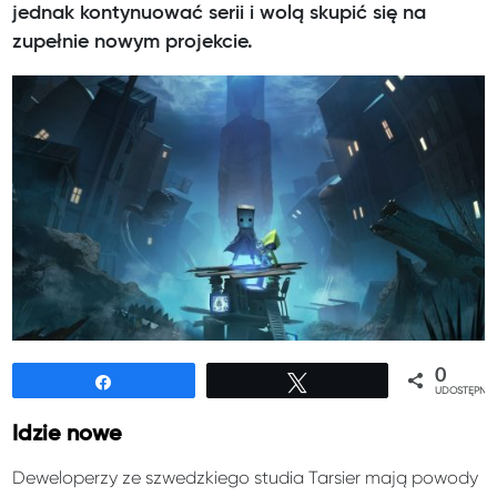
jednak kontynuować serii i wolą skupić się na
zupełnie nowym projekcie.
0
Udostępnij
Tweetuj
UDOSTĘPNIE
Idzie nowe
Deweloperzy ze szwedzkiego studia Tarsier mają powody