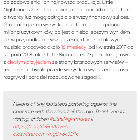
do zadowolenia. Ich najnowsza produkcja, Little
Nightmares 2, zadebiutowała nieco ponad miesiąc temu,
a twórcy już mogą odtrąbić pierwszy finansowy sukces.
Gra trafiła już na wszystkich platformach do ponad
miliona użytkowników, co jest o niebo lepszym wynikiem
niż w przypadku pierwszej części, która na taki wynik
musiała pracować około
16 miesięcy
(od kwietnia 2017 do
sierpnia 2018 roku). Little Nightmares 2 spotkało się również
z
ciepłym przyjęciem
ze strony branżowych serwisów –
recenzenci chwalili przede wszystkim wydłużenie czasu
rozgrywki i bardziej rozbudowane zagadki.
Millions of tiny footsteps pattering against the
concrete with the sound of the rain. Thank you for
visiting, children.
#LittleNightmares
II –
https://t.co/rlvRGAbynA
pic.twitter.com/mgSw6k3E9k