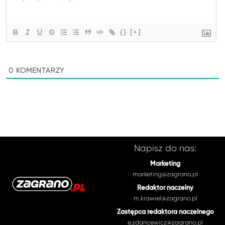
{}
[+]
0
KOMENTARZY
Napisz do nas:
Marketing
marketing@zagrano.pl
Redaktor naczelny
m.krawiel@zagrano.pl
Zastępca redaktora naczelnego
e.zdancewicz@zagrano.pl