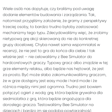
Wiele osób nas dopytuje, czy braliśmy pod uwagę
dodanie elementów budowania i zarządzania. Tak,
natomiast przyjęliśmy założenie, że gramy z perspektywy
trzeciej osoby, to bardzo trudno byłoby zastosować
mechanizmy tego typu. Zdecydowaliśmy więc, że zrobimy
nietypową grę akcji skierowaną do nie do konkretnej
grupy docelowej. Chyba nawet sama wspomniałaś w
recenzji, że nie jest to gra do końca dla ciebie. I tak
właśnie jest – nie celowaliśmy z Bee Simulator do
hardcore’owych graczy. Typowy gracz albo znajdzie w tej
grze elementy relaksu, albo będzie nas hejtował, że jest
za prosto. Być może słabo zakomunikowaliśmy graczom,
że w grze dostępny jest easy mode i hard mode i że
różnica między nimi jest ogromna. Trudno jest bowiem
połączyć ogień z wodą: grę, która będzie grywalna dla
siedmiolatka z grą, która będzie angażująca dla
dorosłego gracza. Testowaliśmy Bee Simulator na
dzieciach i bardzo im się podoba powtarzalność