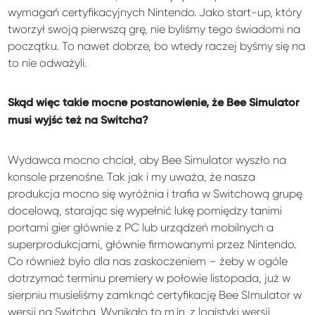
wymagań certyfikacyjnych Nintendo. Jako start-up, który
tworzył swoją pierwszą grę, nie byliśmy tego świadomi na
początku. To nawet dobrze, bo wtedy raczej byśmy się na
to nie odważyli.
Skąd więc takie mocne postanowienie, że Bee Simulator
musi wyjść też na Switcha?
Wydawca mocno chciał, aby Bee Simulator wyszło na
konsole przenośne. Tak jak i my uważa, że nasza
produkcja mocno się wyróżnia i trafia w Switchową grupę
docelową, starając się wypełnić lukę pomiędzy tanimi
portami gier głównie z PC lub urządzeń mobilnych a
superprodukcjami, głównie firmowanymi przez Nintendo.
Co również było dla nas zaskoczeniem – żeby w ogóle
dotrzymać terminu premiery w połowie listopada, już w
sierpniu musieliśmy zamknąć certyfikację Bee SImulator w
wersji na Switcha. Wynikało to m.in. z logistyki wersji