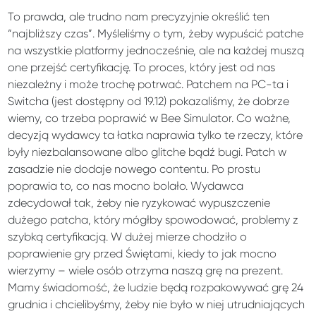
To prawda, ale trudno nam precyzyjnie określić ten
“najbliższy czas”. Myśleliśmy o tym, żeby wypuścić patche
na wszystkie platformy jednocześnie, ale na każdej muszą
one przejść certyfikację. To proces, który jest od nas
niezależny i może trochę potrwać. Patchem na PC-ta i
Switcha (jest dostępny od 19.12) pokazaliśmy, że dobrze
wiemy, co trzeba poprawić w Bee Simulator. Co ważne,
decyzją wydawcy ta łatka naprawia tylko te rzeczy, które
były niezbalansowane albo glitche bądź bugi. Patch w
zasadzie nie dodaje nowego contentu. Po prostu
poprawia to, co nas mocno bolało. Wydawca
zdecydował tak, żeby nie ryzykować wypuszczenie
dużego patcha, który mógłby spowodować, problemy z
szybką certyfikacją. W dużej mierze chodziło o
poprawienie gry przed Świętami, kiedy to jak mocno
wierzymy – wiele osób otrzyma naszą grę na prezent.
Mamy świadomość, że ludzie będą rozpakowywać grę 24
grudnia i chcielibyśmy, żeby nie było w niej utrudniających