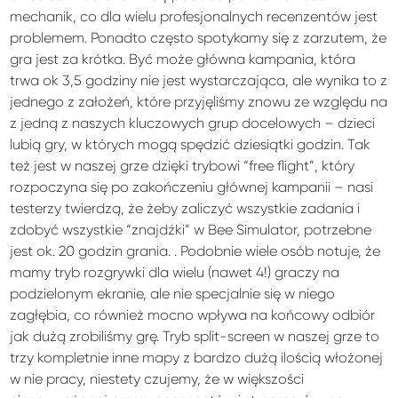
mechanik, co dla wielu profesjonalnych recenzentów jest
problemem. Ponadto często spotykamy się z zarzutem, że
gra jest za krótka. Być może główna kampania, która
trwa ok 3,5 godziny nie jest wystarczająca, ale wynika to z
jednego z założeń, które przyjęliśmy znowu ze względu na
z jedną z naszych kluczowych grup docelowych – dzieci
lubią gry, w których mogą spędzić dziesiątki godzin. Tak
też jest w naszej grze dzięki trybowi “free flight”, który
rozpoczyna się po zakończeniu głównej kampanii – nasi
testerzy twierdzą, że żeby zaliczyć wszystkie zadania i
zdobyć wszystkie “znajdźki” w Bee Simulator, potrzebne
jest ok. 20 godzin grania. . Podobnie wiele osób notuje, że
mamy tryb rozgrywki dla wielu (nawet 4!) graczy na
podzielonym ekranie, ale nie specjalnie się w niego
zagłębia, co również mocno wpływa na końcowy odbiór
jak dużą zrobiliśmy grę. Tryb split-screen w naszej grze to
trzy kompletnie inne mapy z bardzo dużą ilością włożonej
w nie pracy, niestety czujemy, że w większości