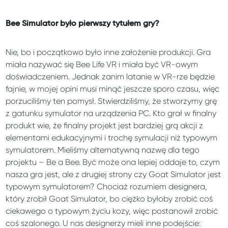
Bee Simulator było pierwszy tytułem gry?
Nie, bo i początkowo było inne założenie produkcji. Gra
miała nazywać się Bee Life VR i miała być VR-owym
doświadczeniem. Jednak zanim latanie w VR-rze będzie
fajnie, w mojej opini musi minąć jeszcze sporo czasu, więc
porzuciliśmy ten pomysł. Stwierdziliśmy, że stworzymy grę
z gatunku symulator na urządzenia PC. Kto grał w finalny
produkt wie, że finalny projekt jest bardziej grą akcji z
elementami edukacyjnymi i trochę symulacji niż typowym
symulatorem. Mieliśmy alternatywną nazwę dla tego
projektu – Be a Bee. Być może ona lepiej oddaje to, czym
nasza gra jest, ale z drugiej strony czy Goat Simulator jest
typowym symulatorem? Chociaż rozumiem designera,
który zrobił Goat Simulator, bo ciężko byłoby zrobić coś
ciekawego o typowym życiu kozy, więc postanowił zrobić
coś szalonego. U nas designerzy mieli inne podejście: