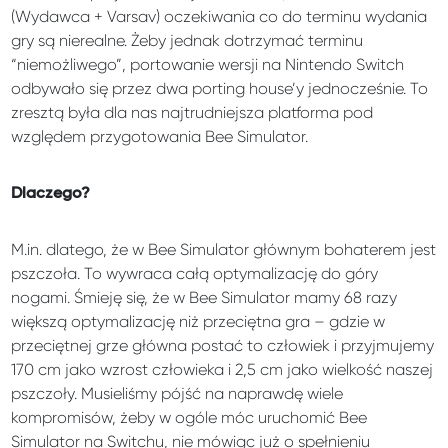
(Wydawca + Varsav) oczekiwania co do terminu wydania
gry są nierealne. Żeby jednak dotrzymać terminu
“niemożliwego”, portowanie wersji na Nintendo Switch
odbywało się przez dwa porting house’y jednocześnie. To
zresztą była dla nas najtrudniejsza platforma pod
względem przygotowania Bee Simulator.
Dlaczego?
M.in. dlatego, że w Bee Simulator głównym bohaterem jest
pszczoła. To wywraca całą optymalizację do góry
nogami. Śmieję się, że w Bee Simulator mamy 68 razy
większą optymalizację niż przeciętna gra – gdzie w
przeciętnej grze główna postać to człowiek i przyjmujemy
170 cm jako wzrost człowieka i 2,5 cm jako wielkość naszej
pszczoły. Musieliśmy pójść na naprawdę wiele
kompromisów, żeby w ogóle móc uruchomić Bee
Simulator na Switchu, nie mówiąc już o spełnieniu