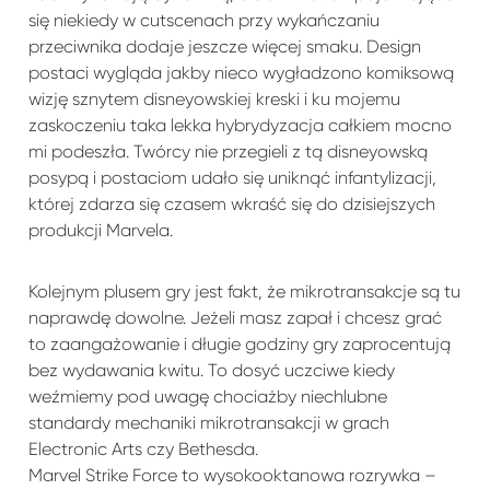
się niekiedy w cutscenach przy wykańczaniu
przeciwnika dodaje jeszcze więcej smaku. Design
postaci wygląda jakby nieco wygładzono komiksową
wizję sznytem disneyowskiej kreski i ku mojemu
zaskoczeniu taka lekka hybrydyzacja całkiem mocno
mi podeszła. Twórcy nie przegieli z tą disneyowską
posypą i postaciom udało się uniknąć infantylizacji,
której zdarza się czasem wkraść się do dzisiejszych
produkcji Marvela.
Kolejnym plusem gry jest fakt, że mikrotransakcje są tu
naprawdę dowolne. Jeżeli masz zapał i chcesz grać
to zaangażowanie i długie godziny gry zaprocentują
bez wydawania kwitu. To dosyć uczciwe kiedy
weźmiemy pod uwagę chociażby niechlubne
standardy mechaniki mikrotransakcji w grach
Electronic Arts czy Bethesda.
Marvel Strike Force to wysokooktanowa rozrywka –