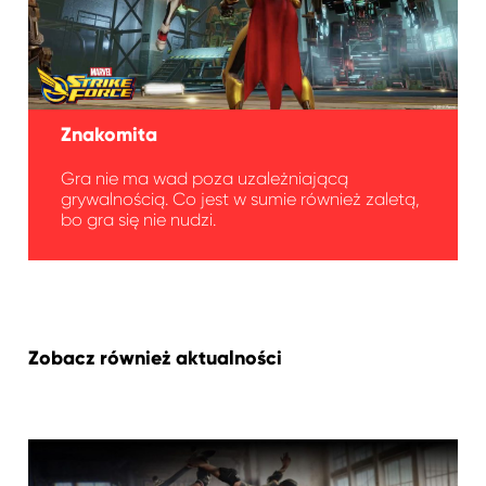
Znakomita
Gra nie ma wad poza uzależniającą
grywalnością. Co jest w sumie również zaletą,
bo gra się nie nudzi.
Zobacz również aktualności