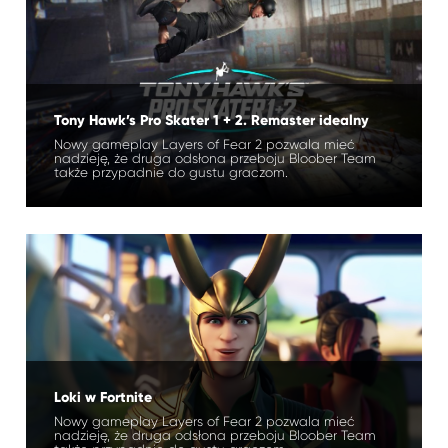
Tony Hawk’s Pro Skater 1 + 2. Remaster idealny
Nowy gameplay Layers of Fear 2 pozwala mieć
nadzieję, że druga odsłona przeboju Bloober Team
także przypadnie do gustu graczom.
Loki w Fortnite
Nowy gameplay Layers of Fear 2 pozwala mieć
nadzieję, że druga odsłona przeboju Bloober Team