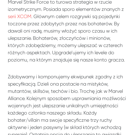
Marvel Strike Force to turowa strategia w rzucie
izometrycznym. Posiada sporo elementów znanych z
serii XCOM
. Głównym celem rozgrywki są pojedynki
toczone przez zdobytych przez nas bohaterów. By
dawali oni radę, musimy włożyć sporo czasu w ich
ulepszanie. Bohaterów, złoczyńców i minionów,
których zdobędziemy, możemy ulepszać w czterech
różnych aspektach. Upgrade’ujemy ich levele do
poziomu, na którym znajduje się nasze konto gracza.
Zdobywamy i komponujemy ekwipunek zgodny z ich
specyfikacją. Dzieli ona postacie na mistyków,
mutantów, skillsów, techów i bio. Trochę jak w Marvel
Alliance. Kolejnym sposobem usprawniania możliwości
wojennych jest ulepszanie unikalnych umiejętności
każdego członka naszego składu. Każdy
bohater/villain ma swoje specyficzne trzy ruchy
aktywne i jeden pasywny (w skład których wchodzą
synergie). Ostatnia opcja do ulepszania to gwiazdki