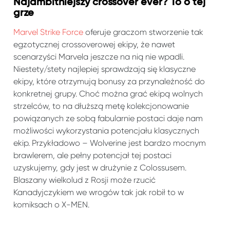
Najambitniejszy crossover ever? To o tej
grze
Marvel Strike Force
oferuje graczom stworzenie tak
egzotycznej crossoverowej ekipy, że nawet
scenarzyści Marvela jeszcze na nią nie wpadli.
Niestety/stety najlepiej sprawdzają się klasyczne
ekipy, które otrzymują bonusy za przynależność do
konkretnej grupy. Choć można grać ekipą wolnych
strzelców, to na dłuższą metę kolekcjonowanie
powiązanych ze sobą fabularnie postaci daje nam
możliwości wykorzystania potencjału klasycznych
ekip. Przykładowo – Wolverine jest bardzo mocnym
brawlerem, ale pełny potencjał tej postaci
uzyskujemy, gdy jest w drużynie z Colossusem.
Blaszany wielkolud z Rosji może rzucić
Kanadyjczykiem we wrogów tak jak robił to w
komiksach o X-MEN.