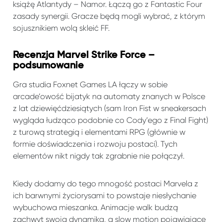
książę Atlantydy – Namor. Łączą go z Fantastic Four
zasady synergii. Gracze będą mogli wybrać, z którym
sojusznikiem wolą skleić FF.
Recenzja Marvel Strike Force –
podsumowanie
Gra studia Foxnet Games LA łączy w sobie
arcade’owość bijatyk na automaty znanych w Polsce
z lat dziewięćdziesiątych (sam Iron Fist w sneakersach
wygląda łudząco podobnie co Cody’ego z Final Fight)
z turową strategią i elementami RPG (głównie w
formie doświadczenia i rozwoju postaci). Tych
elementów nikt nigdy tak zgrabnie nie połączył.
Kiedy dodamy do tego mnogość postaci Marvela z
ich barwnymi życiorysami to powstaje niesłychanie
wybuchowa mieszanka. Animacje walk budzą
zachwyt swoją dynamiką, a slow motion pojawiające