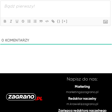
{}
[+]
0
KOMENTARZY
Napisz do nas:
Marketing
marketing@zagrano.pl
Redaktor naczelny
m.krawiel@zagrano.pl
Zastępca redaktora naczelnego