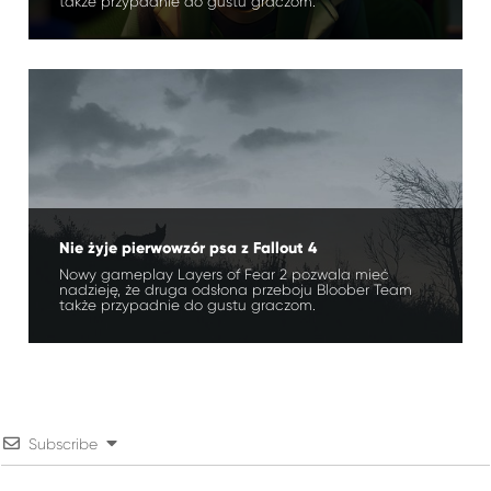
także przypadnie do gustu graczom.
Nie żyje pierwowzór psa z Fallout 4
Nowy gameplay Layers of Fear 2 pozwala mieć
nadzieję, że druga odsłona przeboju Bloober Team
także przypadnie do gustu graczom.
Subscribe