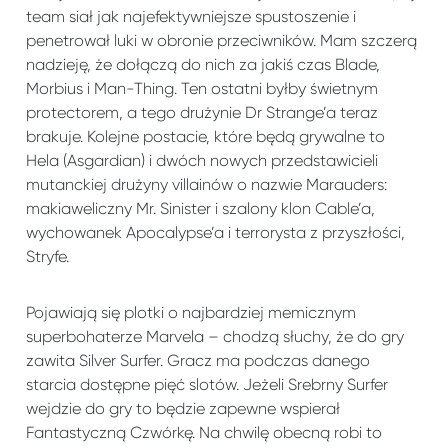
team siał jak najefektywniejsze spustoszenie i
penetrował luki w obronie przeciwników. Mam szczerą
nadzieję, że dołączą do nich za jakiś czas Blade,
Morbius i Man-Thing. Ten ostatni byłby świetnym
protectorem, a tego drużynie Dr Strange’a teraz
brakuje. Kolejne postacie, które będą grywalne to
Hela (Asgardian) i dwóch nowych przedstawicieli
mutanckiej drużyny villainów o nazwie Marauders:
makiaweliczny Mr. Sinister i szalony klon Cable’a,
wychowanek Apocalypse’a i terrorysta z przyszłości,
Stryfe.
Pojawiają się plotki o najbardziej memicznym
superbohaterze Marvela – chodzą słuchy, że do gry
zawita Silver Surfer. Gracz ma podczas danego
starcia dostępne pięć slotów. Jeżeli Srebrny Surfer
wejdzie do gry to będzie zapewne wspierał
Fantastyczną Czwórkę. Na chwilę obecną robi to