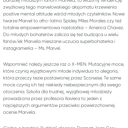
bardziej młodszym fanom Marvela, to widzimy tendencję
zwyżkową tego marvelowskiego aksjomatu krzewienia
positive mental attitude wśród młodych czytelników. Nowe
twarze Marvel to afro-latino Spidey Miles Morales czy też
totalnie empowermentowa nastolatka – America Chavez.
Do młodych bohaterów zalicza się też budząca u wielu
fanów/ek Marvela mieszane uczucia superbohaterka i
instagramerka – Ms. Marvel.
Wspomnieć należy jeszcze raz o X-MEN. Mutacyjne moce,
które czynią wyjątkowymi młode indywidua to alegoria,
która przeczy tezie postawionej przez Scorsese. Te same
moce czynią ich też niekiedy niebezpiecznymi dla swego
otoczenia. Szkoła dla trudnej, wyjątkowej młodzieży
prowadzona przez profesora Xaviera to jeden z
najcięższych argumentów przeciwko powierzchownej
ocenie Marvela.