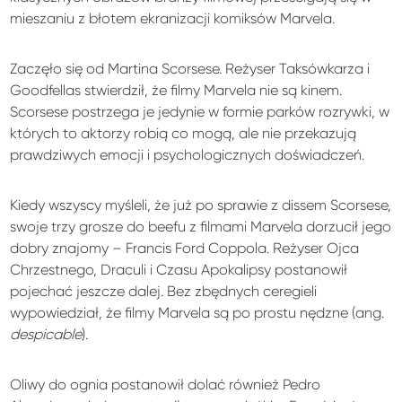
mieszaniu z błotem ekranizacji komiksów Marvela.
Zaczęło się od Martina Scorsese. Reżyser Taksówkarza i
Goodfellas stwierdził, że filmy Marvela nie są kinem.
Scorsese postrzega je jedynie w formie parków rozrywki, w
których to aktorzy robią co mogą, ale nie przekazują
prawdziwych emocji i psychologicznych doświadczeń.
Kiedy wszyscy myśleli, że już po sprawie z dissem Scorsese,
swoje trzy grosze do beefu z filmami Marvela dorzucił jego
dobry znajomy – Francis Ford Coppola. Reżyser Ojca
Chrzestnego, Draculi i Czasu Apokalipsy postanowił
pojechać jeszcze dalej. Bez zbędnych ceregieli
wypowiedział, że filmy Marvela są po prostu nędzne (ang.
despicable
).
Oliwy do ognia postanowił dolać również Pedro