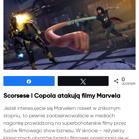
0
Udostępnij
Tweetuj
UDOSTĘPNIE
Scorsese i Copola atakują filmy Marvela
Jeżeli interesujecie się Marvelem nawet w znikomym
stopniu, to pewnie zaobserwowaliście w mediach
nagonkę prowadzoną na superbohaterskie filmy przez
tuzów filmowego show biznesu. W skrócie – reżyserzy
klasycznych obrazów branży filmowej prześcigają się w