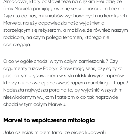
Almodovar, który postawił tezę na ciężkim Freudzie, że
filmy Marvela pomijają kwestię seksualności. Jim Lee nie
żyje i to do nas, milenialsów wychowanych na komiksach
Marvela, należy odpowiedzialność wyjaśnienia
starzejącym się reżyserom, a możliwe, że również naszym
rodzicom, na czym polega fenomen, którego nie
dostrzegają.
O co w ogóle chodzi w tym całym zamieszaniu? Czy
argumenty tuzów Fabryki Snów mają sens, czy są tylko
pospolitym utyskiwaniem w stylu oldskulowych raperów,
którzy nie pozwalają nazywać rapem mumblingu i trapu?
Nadeszła najwyższa pora na to, by wyjaśnić wszystkim
nieświadomym wujkom i tatełom o co tak naprawdę
chodzi w tym całym Marvelu.
Marvel to współczesna mitologia
Jako dzieciak miałem farta, że ojciec kupował i