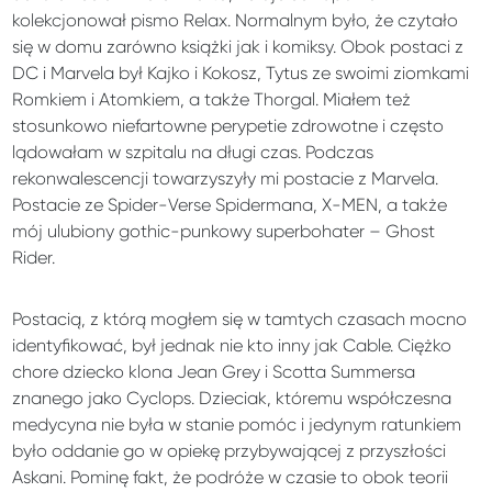
kolekcjonował pismo Relax. Normalnym było, że czytało
się w domu zarówno książki jak i komiksy. Obok postaci z
DC i Marvela był Kajko i Kokosz, Tytus ze swoimi ziomkami
Romkiem i Atomkiem, a także Thorgal. Miałem też
stosunkowo niefartowne perypetie zdrowotne i często
lądowałam w szpitalu na długi czas. Podczas
rekonwalescencji towarzyszyły mi postacie z Marvela.
Postacie ze Spider-Verse Spidermana, X-MEN, a także
mój ulubiony gothic-punkowy superbohater – Ghost
Rider.
Postacią, z którą mogłem się w tamtych czasach mocno
identyfikować, był jednak nie kto inny jak Cable. Ciężko
chore dziecko klona Jean Grey i Scotta Summersa
znanego jako Cyclops. Dzieciak, któremu współczesna
medycyna nie była w stanie pomóc i jedynym ratunkiem
było oddanie go w opiekę przybywającej z przyszłości
Askani. Pominę fakt, że podróże w czasie to obok teorii