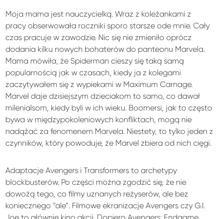
Moja mama jest nauczycielką. Wraz z koleżankami z
pracy obserwowała roczniki sporo starsze ode mnie. Cały
czas pracuje w zawodzie. Nic się nie zmieniło oprócz
dodania kilku nowych bohaterów do panteonu Marvela.
Mama mówiła, że Spiderman cieszy się taką samą
popularnością jak w czasach, kiedy ja z kolegami
zaczytywałem się z wypiekami w Maximum Carnage.
Marvel daje dzisiejszym dzieciakom to samo, co dawał
milenialsom, kiedy byli w ich wieku. Boomersi, jak to często
bywa w międzypokoleniowych konfliktach, mogą nie
nadążać za fenomenem Marvela. Niestety, to tylko jeden z
czynników, który powoduje, że Marvel zbiera od nich cięgi.
Adaptacje Avengers i Transformers to archetypy
blockbusterów. Po części można zgodzić się, że nie
dowożą tego, co filmy uznanych reżyserów, ale bez
koniecznego “ale”. Filmowe ekranizacje Avengers czy G.I.
Joe to głównie kino akcji. Dopiero Avengers: Endgame