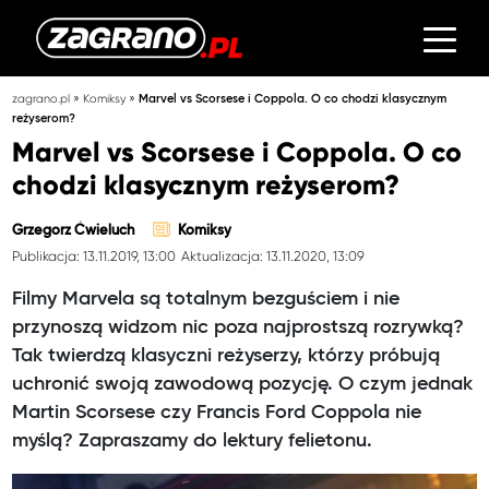
»
»
zagrano.pl
Komiksy
Marvel vs Scorsese i Coppola. O co chodzi klasycznym
reżyserom?
Marvel vs Scorsese i Coppola. O co
chodzi klasycznym reżyserom?
Grzegorz Ćwieluch
Komiksy
Publikacja: 13.11.2019, 13:00
Aktualizacja: 13.11.2020, 13:09
Filmy Marvela są totalnym bezguściem i nie
przynoszą widzom nic poza najprostszą rozrywką?
Tak twierdzą klasyczni reżyserzy, którzy próbują
uchronić swoją zawodową pozycję. O czym jednak
Martin Scorsese czy Francis Ford Coppola nie
myślą? Zapraszamy do lektury felietonu.