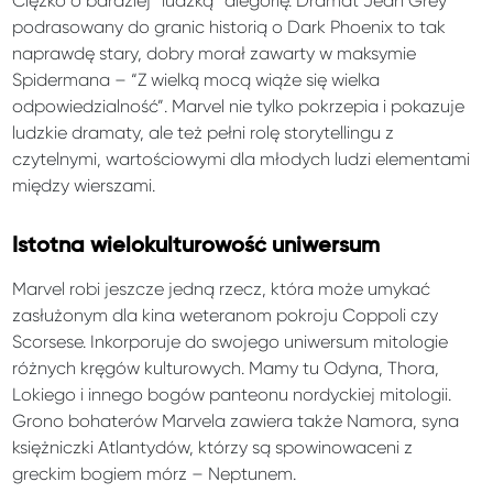
Ciężko o bardziej “ludzką” alegorię. Dramat Jean Grey
podrasowany do granic historią o Dark Phoenix to tak
naprawdę stary, dobry morał zawarty w maksymie
Spidermana – “Z wielką mocą wiąże się wielka
odpowiedzialność”. Marvel nie tylko pokrzepia i pokazuje
ludzkie dramaty, ale też pełni rolę storytellingu z
czytelnymi, wartościowymi dla młodych ludzi elementami
między wierszami.
Istotna wielokulturowość uniwersum
Marvel robi jeszcze jedną rzecz, która może umykać
zasłużonym dla kina weteranom pokroju Coppoli czy
Scorsese. Inkorporuje do swojego uniwersum mitologie
różnych kręgów kulturowych. Mamy tu Odyna, Thora,
Lokiego i innego bogów panteonu nordyckiej mitologii.
Grono bohaterów Marvela zawiera także Namora, syna
księżniczki Atlantydów, którzy są spowinowaceni z
greckim bogiem mórz – Neptunem.