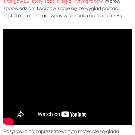
z targów E3, który spotkał się z krytyką fanów
. Wbrew
zapowiedziom twórców zdaje się, że wygląd postaci
został nieco dopracowany w stosunku do trailera z E3.
Rozgrywka na zaprezentowanym materiale wygląda