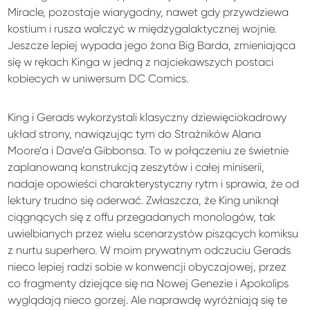
Miracle, pozostaje wiarygodny, nawet gdy przywdziewa
kostium i rusza walczyć w międzygalaktycznej wojnie.
Jeszcze lepiej wypada jego żona Big Barda, zmieniająca
się w rękach Kinga w jedną z najciekawszych postaci
kobiecych w uniwersum DC Comics.
King i Gerads wykorzystali klasyczny dziewięciokadrowy
układ strony, nawiązując tym do Strażników Alana
Moore’a i Dave’a Gibbonsa. To w połączeniu ze świetnie
zaplanowaną konstrukcją zeszytów i całej miniserii,
nadaje opowieści charakterystyczny rytm i sprawia, że od
lektury trudno się oderwać. Zwłaszcza, że King uniknął
ciągnących się z offu przegadanych monologów, tak
uwielbianych przez wielu scenarzystów piszących komiksu
z nurtu superhero. W moim prywatnym odczuciu Gerads
nieco lepiej radzi sobie w konwencji obyczajowej, przez
co fragmenty dziejące się na Nowej Genezie i Apokolips
wyglądają nieco gorzej. Ale naprawdę wyróżniają się te