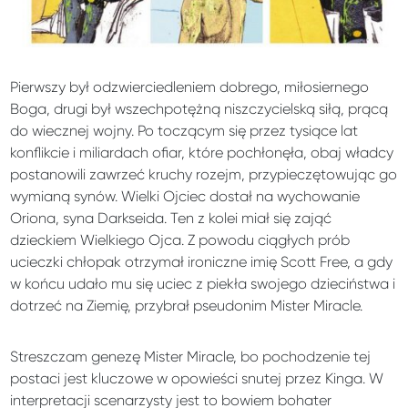
Pierwszy był odzwierciedleniem dobrego, miłosiernego
Boga, drugi był wszechpotężną niszczycielską siłą, prącą
do wiecznej wojny. Po toczącym się przez tysiące lat
konflikcie i miliardach ofiar, które pochłonęła, obaj władcy
postanowili zawrzeć kruchy rozejm, przypieczętowując go
wymianą synów. Wielki Ojciec dostał na wychowanie
Oriona, syna Darkseida. Ten z kolei miał się zająć
dzieckiem Wielkiego Ojca. Z powodu ciągłych prób
ucieczki chłopak otrzymał ironiczne imię Scott Free, a gdy
w końcu udało mu się uciec z piekła swojego dzieciństwa i
dotrzeć na Ziemię, przybrał pseudonim Mister Miracle.
Streszczam genezę Mister Miracle, bo pochodzenie tej
postaci jest kluczowe w opowieści snutej przez Kinga. W
interpretacji scenarzysty jest to bowiem bohater