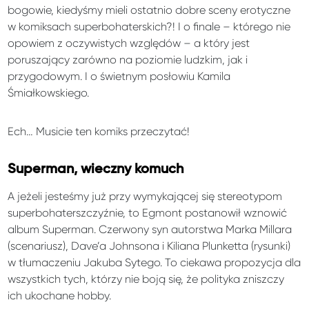
bogowie, kiedyśmy mieli ostatnio dobre sceny erotyczne
w komiksach superbohaterskich?! I o finale – którego nie
opowiem z oczywistych względów – a który jest
poruszający zarówno na poziomie ludzkim, jak i
przygodowym. I o świetnym posłowiu Kamila
Śmiałkowskiego.
Ech… Musicie ten komiks przeczytać!
Superman, wieczny komuch
A jeżeli jesteśmy już przy wymykającej się stereotypom
superbohaterszczyźnie, to Egmont postanowił wznowić
album Superman. Czerwony syn autorstwa Marka Millara
(scenariusz), Dave’a Johnsona i Kiliana Plunketta (rysunki)
w tłumaczeniu Jakuba Sytego. To ciekawa propozycja dla
wszystkich tych, którzy nie boją się, że polityka zniszczy
ich ukochane hobby.