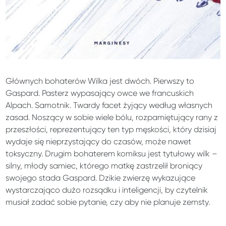
Głównych bohaterów Wilka jest dwóch. Pierwszy to
Gaspard. Pasterz wypasający owce we francuskich
Alpach. Samotnik. Twardy facet żyjący według własnych
zasad. Noszący w sobie wiele bólu, rozpamiętujący rany z
przeszłości, reprezentujący ten typ męskości, który dzisiaj
wydaje się nieprzystający do czasów, może nawet
toksyczny. Drugim bohaterem komiksu jest tytułowy wilk –
silny, młody samiec, którego matkę zastrzelił broniący
swojego stada Gaspard. Dzikie zwierzę wykazujące
wystarczająco dużo rozsądku i inteligencji, by czytelnik
musiał zadać sobie pytanie, czy aby nie planuje zemsty.