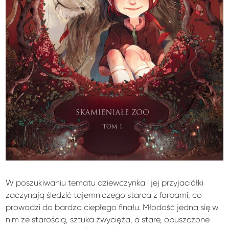
W poszukiwaniu tematu dziewczynka i jej przyjaciółki
zaczynają śledzić tajemniczego starca z farbami, co
prowadzi do bardzo ciepłego finału. Młodość jedna się w
nim ze starością, sztuka zwycięża, a stare, opuszczone