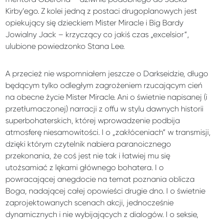
Kirby’ego. Z kolei jedną z postaci drugoplanowych jest
opiekujący się dzieckiem Mister Miracle i Big Bardy
Jowialny Jack – krzyczący co jakiś czas „excelsior”,
ulubione powiedzonko Stana Lee.
A przecież nie wspomniałem jeszcze o Darkseidzie, długo
będącym tylko odległym zagrożeniem rzucającym cień
na obecne życie Mister Miracle. Ani o świetnie napisanej (i
przetłumaczonej) narracji z offu w stylu dawnych historii
superbohaterskich, której wprowadzenie podbija
atmosferę niesamowitości. I o „zakłóceniach” w transmisji,
dzięki którym czytelnik nabiera paranoicznego
przekonania, że coś jest nie tak i łatwiej mu się
utożsamiać z lękami głównego bohatera. I o
powracającej anegdocie na temat poznania oblicza
Boga, nadającej całej opowieści drugie dno. I o świetnie
zaprojektowanych scenach akcji, jednocześnie
dynamicznych i nie wybijających z dialogów. I o seksie,