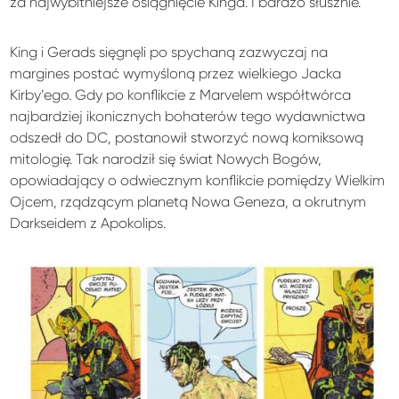
za najwybitniejsze osiągnięcie Kinga. I bardzo słusznie.
King i Gerads sięgnęli po spychaną zazwyczaj na
margines postać wymyśloną przez wielkiego Jacka
Kirby’ego. Gdy po konflikcie z Marvelem współtwórca
najbardziej ikonicznych bohaterów tego wydawnictwa
odszedł do DC, postanowił stworzyć nową komiksową
mitologię. Tak narodził się świat Nowych Bogów,
opowiadający o odwiecznym konflikcie pomiędzy Wielkim
Ojcem, rządzącym planetą Nowa Geneza, a okrutnym
Darkseidem z Apokolips.