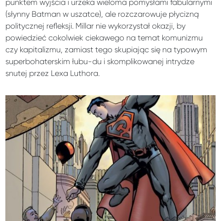
punktem wyjścia i urzeka wieloma pomysłami fabularnymi
(słynny Batman w uszatce), ale rozczarowuje płycizną
politycznej refleksji. Millar nie wykorzystał okazji, by
powiedzieć cokolwiek ciekawego na temat komunizmu
czy kapitalizmu, zamiast tego skupiając się na typowym
superbohaterskim łubu-du i skomplikowanej intrydze
snutej przez Lexa Luthora.