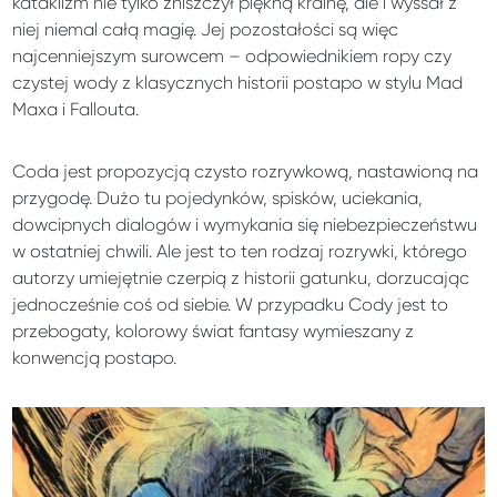
kataklizm nie tylko zniszczył piękną krainę, ale i wyssał z
niej niemal całą magię. Jej pozostałości są więc
najcenniejszym surowcem – odpowiednikiem ropy czy
czystej wody z klasycznych historii postapo w stylu Mad
Maxa i Fallouta.
Coda jest propozycją czysto rozrywkową, nastawioną na
przygodę. Dużo tu pojedynków, spisków, uciekania,
dowcipnych dialogów i wymykania się niebezpieczeństwu
w ostatniej chwili. Ale jest to ten rodzaj rozrywki, którego
autorzy umiejętnie czerpią z historii gatunku, dorzucając
jednocześnie coś od siebie. W przypadku Cody jest to
przebogaty, kolorowy świat fantasy wymieszany z
konwencją postapo.