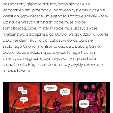
naznaczony głęboką traumą, borykający się ze
wspomnieniami przemocy i odrzucenia, niepewny siebie,
kwestionujący własne umiejętności i zdrowe zmysły, który
już na pierwszych stronach podejmuje próbę
samobójczą. Dalej Mister Miracle musi ułożyć swoje
małżeństwo z potężną Biga Bardą, wziąć udział w wojnie
z Darkseidem, słuchając rozkazów coraz bardziej
szalonego Oriona, skonfrontować się z Babcią Samo
Dobro, odpowiedzialną za większość jego traum, i
zmierzyć z najgroźniejszym wyzwaniem, przed jakim
stanąć może Bóg, superbohater czy zwykły człowiek –
rodzicielstwem.