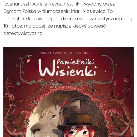
(scenariusz) i Aurélie Neyret (rysunki), wydany przez
Egmont Polska w tłumaczeniu Marii Mosiewicz. To
początek skierowanej do dzieci serii o sympatycznej rudej
10-latce, marzącej, że napisze kiedyś powieść
detektywistyczną.