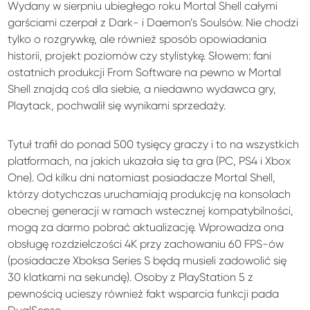
Wydany w sierpniu ubiegłego roku Mortal Shell całymi
garściami czerpał z Dark- i Daemon’s Soulsów. Nie chodzi
tylko o rozgrywkę, ale również sposób opowiadania
historii, projekt poziomów czy stylistykę. Słowem: fani
ostatnich produkcji From Software na pewno w Mortal
Shell znajdą coś dla siebie, a niedawno wydawca gry,
Playtack, pochwalił się wynikami sprzedaży.
Tytuł trafił do ponad 500 tysięcy graczy i to na wszystkich
platformach, na jakich ukazała się ta gra (PC, PS4 i Xbox
One). Od kilku dni natomiast posiadacze Mortal Shell,
którzy dotychczas uruchamiają produkcję na konsolach
obecnej generacji w ramach wstecznej kompatybilności,
mogą za darmo pobrać aktualizację. Wprowadza ona
obsługę rozdzielczości 4K przy zachowaniu 60 FPS-ów
(posiadacze Xboksa Series S będą musieli zadowolić się
30 klatkami na sekundę). Osoby z PlayStation 5 z
pewnością ucieszy również fakt wsparcia funkcji pada