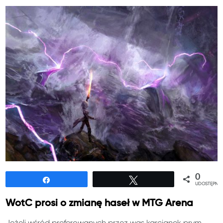
0
Udostępnij
Tweetuj
UDOSTĘPNIE
WotC prosi o zmianę haseł w MTG Arena
Jeżeli wśród preferowanych przez was karcianek prym