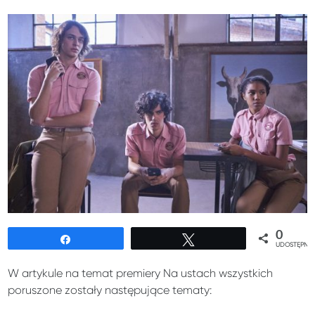
0
Udostępnij
Tweetuj
UDOSTĘPNIE
W artykule na temat premiery Na ustach wszystkich
poruszone zostały następujące tematy: