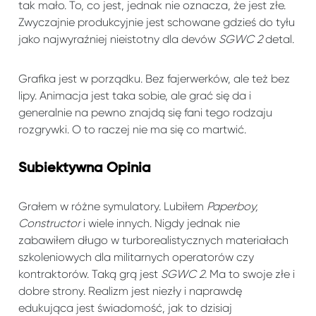
tak mało. To, co jest, jednak nie oznacza, że jest złe.
Zwyczajnie produkcyjnie jest schowane gdzieś do tyłu
jako najwyraźniej nieistotny dla devów
SGWC 2
detal.
Grafika jest w porządku. Bez fajerwerków, ale też bez
lipy. Animacja jest taka sobie, ale grać się da i
generalnie na pewno znajdą się fani tego rodzaju
rozgrywki. O to raczej nie ma się co martwić.
Subiektywna Opinia
Grałem w różne symulatory. Lubiłem
Paperboy,
Constructor
i wiele innych. Nigdy jednak nie
zabawiłem długo w turborealistycznych materiałach
szkoleniowych dla militarnych operatorów czy
kontraktorów. Taką grą jest
SGWC 2.
Ma to swoje złe i
dobre strony. Realizm jest niezły i naprawdę
edukująca jest świadomość, jak to dzisiaj