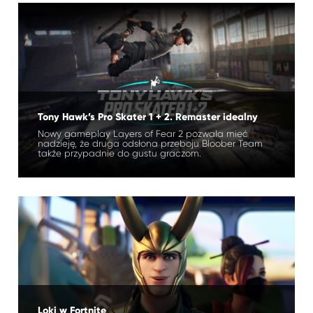
Tony Hawk’s Pro Skater 1 + 2. Remaster idealny
Nowy gameplay Layers of Fear 2 pozwala mieć
nadzieję, że druga odsłona przeboju Bloober Team
także przypadnie do gustu graczom.
Loki w Fortnite