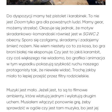
Do dyspozycji mamy też pistolet i karabinek. To nie
jest
Doom
tylko gra dla poważnych ludzi. Mamy gear,
możemy strzelać. Okazuje się jednak, że motyw
skradankowo-komandoski również jest w
SGWC 2
obecny. Sporo się czołgamy, skradamy i zadajemy
śmierć nożem. Nie wiem niestety co to za kosa, bo gra
broni białej nie eksponuje. Czy jest to jakiś karambit,
czy coś większego nie wiadomo, bo grafika i animacja
w tym wypadku pokazują szybkość ruchu naszego
protagonisty tak, że niewiele widać. Trochę jakby
miało to lepiej przejść przez filtry rodzicielskie.
Muzyki jest mało. Jeżeli jest, to są to filmowe
ambienty, które wlatują jednym i wylatują drugim
uchem. Musiałem włączyć ponownie grę, żeby
sprawdzić w ogóle czy jest tam muzyka, bo jest jej