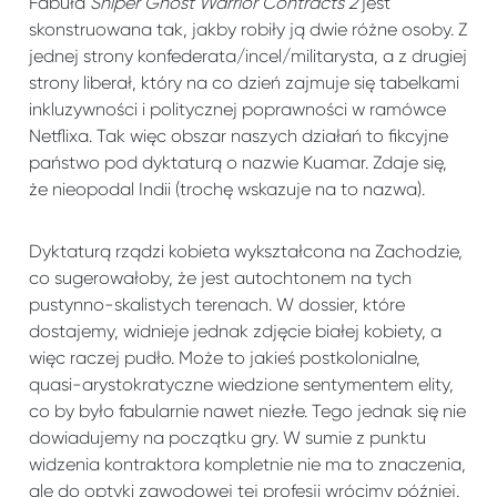
Fabuła
Sniper Ghost Warrior Contracts 2
jest
skonstruowana tak, jakby robiły ją dwie różne osoby. Z
jednej strony konfederata/incel/militarysta, a z drugiej
strony liberał, który na co dzień zajmuje się tabelkami
inkluzywności i politycznej poprawności w ramówce
Netflixa. Tak więc obszar naszych działań to fikcyjne
państwo pod dyktaturą o nazwie Kuamar. Zdaje się,
że nieopodal Indii (trochę wskazuje na to nazwa).
Dyktaturą rządzi kobieta wykształcona na Zachodzie,
co sugerowałoby, że jest autochtonem na tych
pustynno-skalistych terenach. W dossier, które
dostajemy, widnieje jednak zdjęcie białej kobiety, a
więc raczej pudło. Może to jakieś postkolonialne,
quasi-arystokratyczne wiedzione sentymentem elity,
co by było fabularnie nawet niezłe. Tego jednak się nie
dowiadujemy na początku gry. W sumie z punktu
widzenia kontraktora kompletnie nie ma to znaczenia,
ale do optyki zawodowej tej profesji wrócimy później.