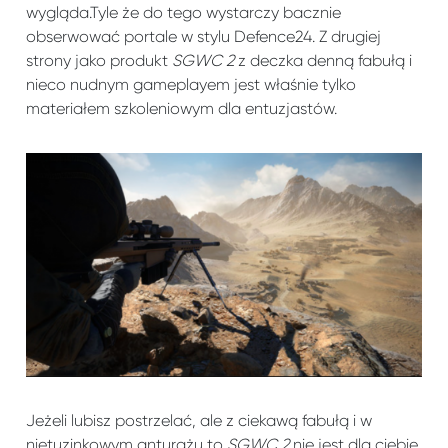
wygląda.Tyle że do tego wystarczy bacznie
obserwować portale w stylu Defence24. Z drugiej
strony jako produkt
SGWC 2
z deczka denną fabułą i
nieco nudnym gameplayem jest właśnie tylko
materiałem szkoleniowym dla entuzjastów.
Jeżeli lubisz postrzelać, ale z ciekawą fabułą i w
nietuzinkowym anturażu to
SGWC 2
nie jest dla ciebie.