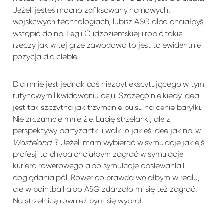
Jeżeli jesteś mocno zafiksowany na nowych,
wojskowych technologiach, lubisz ASG albo chciałbyś
wstąpić do np. Legii Cudzoziemskiej i robić takie
rzeczy jak w tej grze zawodowo to jest to ewidentnie
pozycja dla ciebie.
Dla mnie jest jednak coś niezbyt ekscytującego w tym
rutynowym likwidowaniu celu. Szczególnie kiedy idea
jest tak szczytna jak trzymanie pulsu na cenie baryłki.
Nie zrozumcie mnie źle. Lubię strzelanki, ale z
perspektywy partyzantki i walki o jakieś idee jak np. w
Wasteland 3
. Jeżeli mam wybierać w symulacje jakiejś
profesji to chyba chciałbym zagrać w symulacje
kuriera rowerowego albo symulacje obsiewania i
doglądania pól. Rower co prawda wolałbym w realu,
ale w paintball albo ASG zdarzało mi się też zagrać.
Na strzelnicę również bym się wybrał.