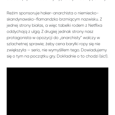
Reżim sponsoruje haker-anarchista o niemiecko-
skandynawsko-flamandzko brzmiącym nazwisku. Z
jednej strony białas, a więc tabelki rodem z Netflixa
oddychają z ulgą. Z drugiej jednak strony nasz
protagonista w opozycji do „anarchisty” walczy w
szlachetnej sprawie; żeby cena baryłki ropy się nie
zwiększyła — serio, nie wymyśliłem tego. Dowiadujemy
się o tym na początku gry. Dokładnie o to chodzi (sic!).