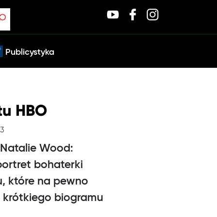
Publicystyka
tu HBO
33
 Natalie Wood:
portret bohaterki
u, które na pewno
 krótkiego biogramu