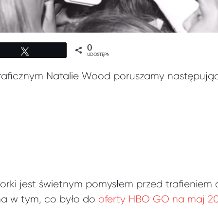
0
Tweetuj
UDOSTĘPNIEŃ
raficznym Natalie Wood poruszamy następują
torki jest świetnym pomysłem przed trafieniem
ha w tym, co było do
oferty HBO GO na maj 2