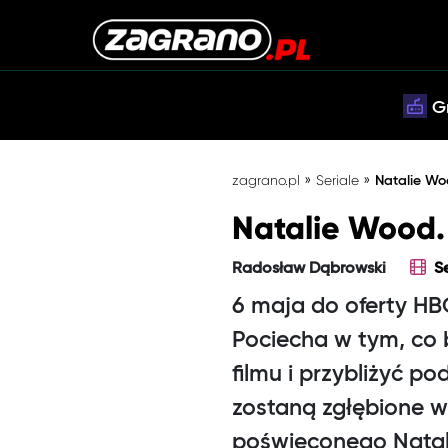
G
»
»
zagrano.pl
Seriale
Natalie Wo
Natalie Wood.
Radosław Dąbrowski
S
6 maja do oferty HB
Pociecha w tym, co b
filmu i przybliżyć p
zostaną zgłębione 
poświęconego Natal