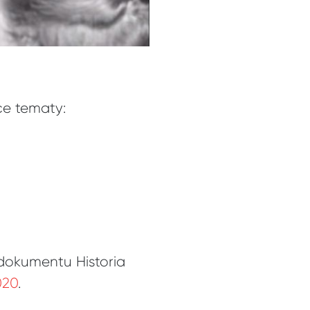
ce tematy:
 dokumentu Historia
020
.