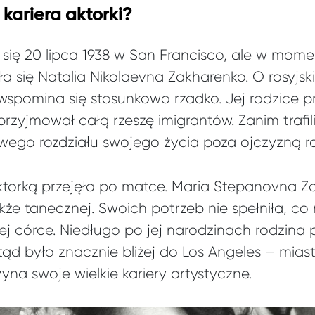
 kariera aktorki?
się 20 lipca 1938 w San Francisco, ale w mome
 się Natalia Nikolaevna Zakharenko. O rosyjs
 wspomina się stosunkowo rzadko. Jej rodzice p
przyjmował całą rzeszę imigrantów. Zanim trafi
ego rozdziału swojego życia poza ojczyzną ro
ktorką przejęła po matce. Maria Stepanovna 
że tanecznej. Swoich potrzeb nie spełniła, co 
 córce. Niedługo po jej narodzinach rodzina p
mtąd było znacznie bliżej do Los Angeles – mias
yna swoje wielkie kariery artystyczne.