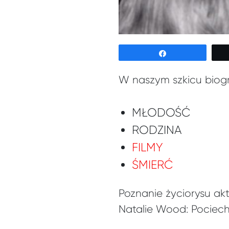
Udostępnij
W naszym szkicu biog
MŁODOŚĆ
RODZINA
FILMY
ŚMIERĆ
Poznanie życiorysu ak
Natalie Wood: Pociec