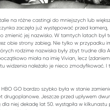
lie na różne castingi do mniejszych lub więks
czynka zaczęła już występować przed kamerą,
o zmienić jej nazwisko. W tamtych latach był t
ez obie strony zabieg. Nie tylko w przypadku i
tórych rodzime nazwiska były zbyt trudne dla
 początkowo miała na imię Vivian, lecz (zdanie
 widzenia należało je nieco zmodyfikować. I ta
HBO GO bardzo szybko była w stanie zamienić
t drugoplanowe. Jeszcze przed upływem dwuna
dla niej dekadę lat 50. wystąpiła w kilkunastu