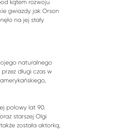
pod kątem rozwoju
akie gwiazdy jak Orson
ęło na jej stały
wojego naturalnego
 przez długi czas w
 amerykańskiego,
ej połowy lat 90.
raz starszej Olgi
także została aktorką,