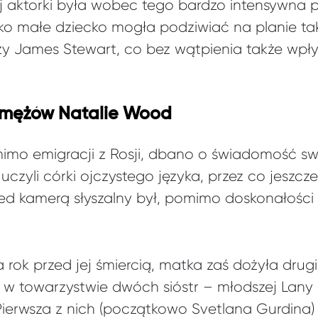
j aktorki była wobec tego bardzo intensywna 
 jako małe dziecko mogła podziwiać na planie t
zy James Stewart, co bez wątpienia także wpłyn
h mężów Natalie Wood
imo emigracji z Rosji, dbano o świadomość s
czyli córki ojczystego języka, przez co jeszcze
ed kamerą słyszalny był, pomimo doskonałości
a rok przed jej śmiercią, matka zaś dożyła drugi
 w towarzystwie dwóch sióstr – młodszej Lany o
 Pierwsza z nich (początkowo Svetlana Gurdina) 