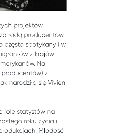
zych projektów
 za radą producentów
o często spotykany i w
migrantów z krajów
 Amerykanów. Na
m producentów) z
k narodziła się Vivien
 role statystów na
stego roku życia i
 produkcjach. Młodość