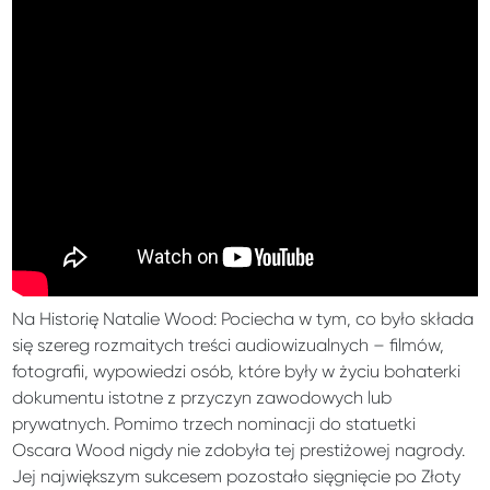
Na Historię Natalie Wood: Pociecha w tym, co było składa
się szereg rozmaitych treści audiowizualnych – filmów,
fotografii, wypowiedzi osób, które były w życiu bohaterki
dokumentu istotne z przyczyn zawodowych lub
prywatnych. Pomimo trzech nominacji do statuetki
Oscara Wood nigdy nie zdobyła tej prestiżowej nagrody.
Jej największym sukcesem pozostało sięgnięcie po Złoty