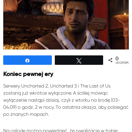
0
Udostępnij
Tweetuj
UDOSTĘPNIE
Koniec pewnej ery
Serwery Uncharted 2, Uncharted 3 i The Last of Us
zostaną już wkrótce wyłączone. A ściślej mówiąc
wyłączenie nastąpi dzisiaj, czyli z wtorku na środę (03-
04.09) o godz. 2 w nocy. To ostatnia okazja, aby pobiegać
po znanych mapach.
Na osłodę można powiedzieć, że rywalizację w trybie