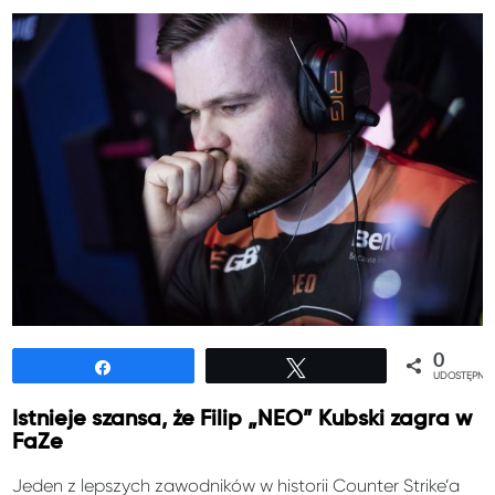
0
Udostępnij
Tweetuj
UDOSTĘPNIE
Istnieje szansa, że Filip „NEO” Kubski zagra w
FaZe
Jeden z lepszych zawodników w historii Counter Strike’a