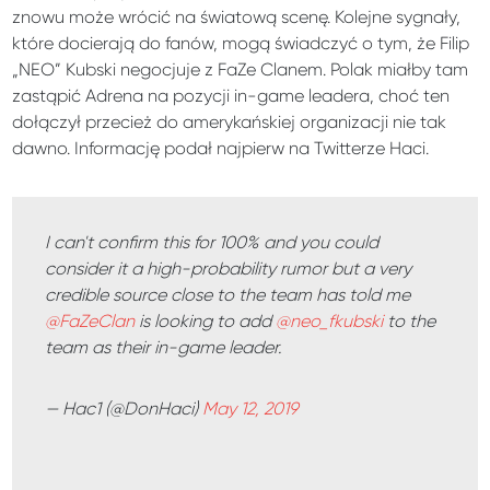
znowu może wrócić na światową scenę. Kolejne sygnały,
które docierają do fanów, mogą świadczyć o tym, że Filip
„NEO” Kubski negocjuje z FaZe Clanem. Polak miałby tam
zastąpić Adrena na pozycji in-game leadera, choć ten
dołączył przecież do amerykańskiej organizacji nie tak
dawno. Informację podał najpierw na Twitterze Haci.
I can't confirm this for 100% and you could
consider it a high-probability rumor but a very
credible source close to the team has told me
@FaZeClan
is looking to add
@neo_fkubski
to the
team as their in-game leader.
— Hac1 (@DonHaci)
May 12, 2019