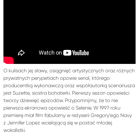
O kulisach jej sławy, osiągnięć artystycznych oraz różnych
prywatnych perypetiach opowie serial, którego
producentką wykonawczą oraz współautorką scenariusza
jest Suzette, siostra bohaterki. Pierwszy sezon opowieści
tworzy dziewięć epizodów. Przypomnijmy, że to nie
pierwsza ekranowa opowieść o Selenie. W 1997 roku
premierę miał film fabularny w reżyserii Gregory’ego Navy
z Jennifer Lopez wcielającą się w postać młodej
wokalistki.