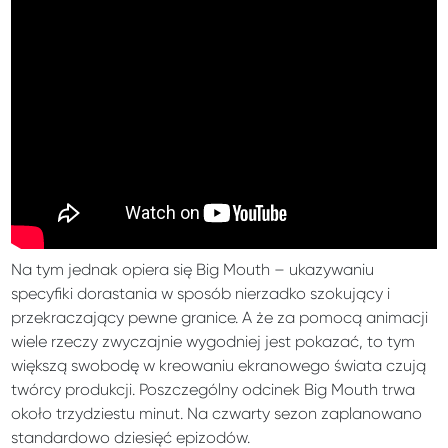
Na tym jednak opiera się Big Mouth – ukazywaniu
specyfiki dorastania w sposób nierzadko szokujący i
przekraczający pewne granice. A że za pomocą animacji
wiele rzeczy zwyczajnie wygodniej jest pokazać, to tym
większą swobodę w kreowaniu ekranowego świata czują
twórcy produkcji. Poszczególny odcinek Big Mouth trwa
około trzydziestu minut. Na czwarty sezon zaplanowano
standardowo dziesięć epizodów.