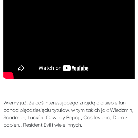
Wiemy już, że coś interesującego znajdą dla siebie fani
ponad pięćdziesięciu tytułów, w tym takich jak: Wiedźmin,
Sandman, Lucyfer, Cowboy Bepop, Castlevania, Dom z
papieru, Resident Evil i wiele innych.