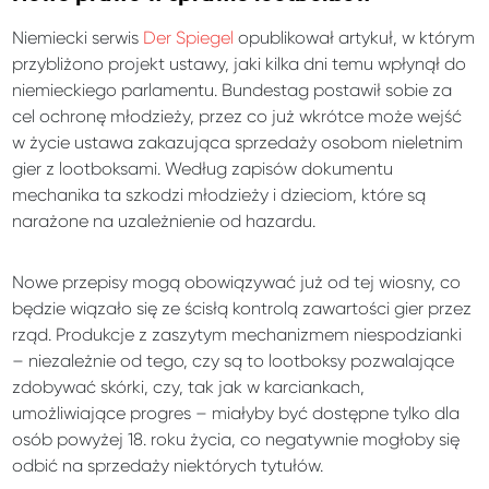
Niemiecki serwis
Der Spiegel
opublikował artykuł, w którym
przybliżono projekt ustawy, jaki kilka dni temu wpłynął do
niemieckiego parlamentu. Bundestag postawił sobie za
cel ochronę młodzieży, przez co już wkrótce może wejść
w życie ustawa zakazująca sprzedaży osobom nieletnim
gier z lootboksami. Według zapisów dokumentu
mechanika ta szkodzi młodzieży i dzieciom, które są
narażone na uzależnienie od hazardu.
Nowe przepisy mogą obowiązywać już od tej wiosny, co
będzie wiązało się ze ścisłą kontrolą zawartości gier przez
rząd. Produkcje z zaszytym mechanizmem niespodzianki
– niezależnie od tego, czy są to lootboksy pozwalające
zdobywać skórki, czy, tak jak w karciankach,
umożliwiające progres – miałyby być dostępne tylko dla
osób powyżej 18. roku życia, co negatywnie mogłoby się
odbić na sprzedaży niektórych tytułów.