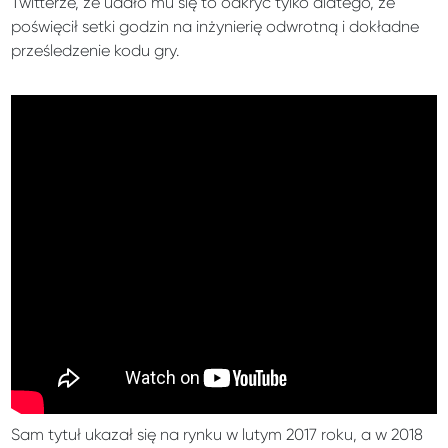
Twitterze, że udało mu się to odkryć tylko dlatego, że
poświęcił setki godzin na inżynierię odwrotną i dokładne
prześledzenie kodu gry.
Sam tytuł ukazał się na rynku w lutym 2017 roku, a w 2018