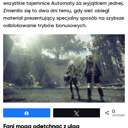
wszystkie tajemnice Automaty za wyjątkiem jednej.
Zmieniło się to dwa dni temu, gdy sieć obiegł
materiał prezentujący specjalny sposób na szybsze
odblokowanie trybów bonusowych.
0
Udostępnij
Tweetuj
UDOSTĘPNIE
Fani mogą odetchnąć z ulgą