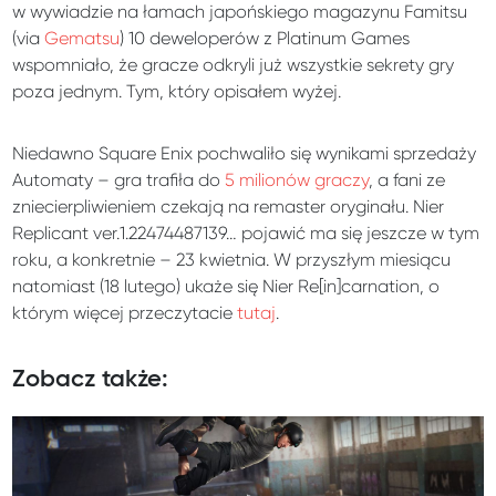
w wywiadzie na łamach japońskiego magazynu Famitsu
(via
Gematsu
) 10 deweloperów z Platinum Games
wspomniało, że gracze odkryli już wszystkie sekrety gry
poza jednym. Tym, który opisałem wyżej.
Niedawno Square Enix pochwaliło się wynikami sprzedaży
Automaty – gra trafiła do
5 milionów graczy
, a fani ze
zniecierpliwieniem czekają na remaster oryginału. Nier
Replicant ver.1.22474487139… pojawić ma się jeszcze w tym
roku, a konkretnie – 23 kwietnia. W przyszłym miesiącu
natomiast (18 lutego) ukaże się Nier Re[in]carnation, o
którym więcej przeczytacie
tutaj
.
Zobacz także: