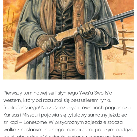
Pierwszy tom nowej serii słynnego Yves’a Swolfs’a –
western, który od razu stał się bestsellerem rynku
frankofońskiego! Na zaśnieżonych równinach pogranicza
Kansas i Missouri pojawia się tytułowy samotny jeździec
znikąd – Lonesome. W przydrożnym zajeździe stacza
walkę z nasłanymi na niego mordercami, po czym podąża
dalej, aby odnaleźć człowieka stanowiącego cel jego