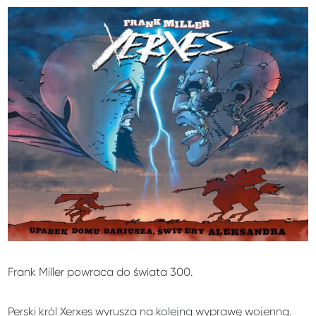
Frank Miller powraca do świata 300.
Perski król Xerxes wyrusza na kolejną wyprawę wojenną.