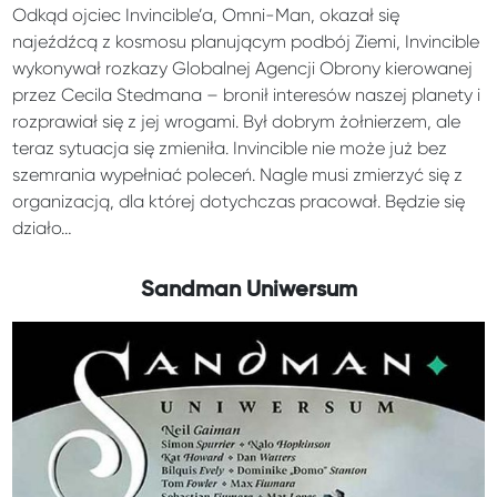
Odkąd ojciec Invincible’a, Omni-Man, okazał się
najeźdźcą z kosmosu planującym podbój Ziemi, Invincible
wykonywał rozkazy Globalnej Agencji Obrony kierowanej
przez Cecila Stedmana – bronił interesów naszej planety i
rozprawiał się z jej wrogami. Był dobrym żołnierzem, ale
teraz sytuacja się zmieniła. Invincible nie może już bez
szemrania wypełniać poleceń. Nagle musi zmierzyć się z
organizacją, dla której dotychczas pracował. Będzie się
działo…
Sandman Uniwersum