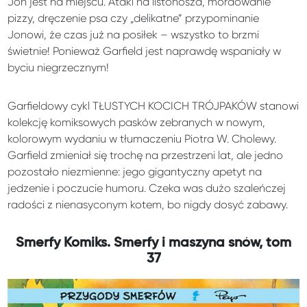
Jon jest na miejscu. Ataki na listonosza, mordowanie
pizzy, dręczenie psa czy „delikatne” przypominanie
Jonowi, że czas już na posiłek – wszystko to brzmi
świetnie! Ponieważ Garfield jest naprawdę wspaniały w
byciu niegrzecznym!
Garfieldowy cykl TŁUSTYCH KOCICH TRÓJPAKÓW stanowi
kolekcję komiksowych pasków zebranych w nowym,
kolorowym wydaniu w tłumaczeniu Piotra W. Cholewy.
Garfield zmieniał się trochę na przestrzeni lat, ale jedno
pozostało niezmienne: jego gigantyczny apetyt na
jedzenie i poczucie humoru. Czeka was dużo szaleńczej
radości z nienasyconym kotem, bo nigdy dosyć zabawy.
Smerfy Komiks. Smerfy i maszyna snów, tom
37