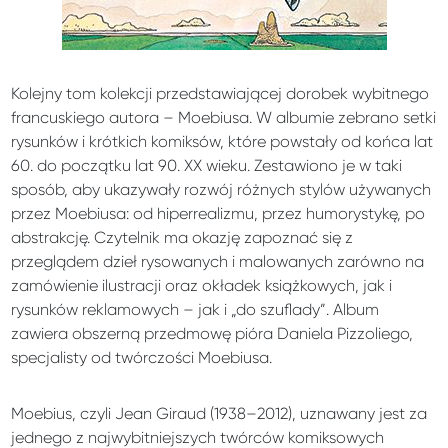
Kolejny tom kolekcji przedstawiającej dorobek wybitnego
francuskiego autora – Moebiusa. W albumie zebrano setki
rysunków i krótkich komiksów, które powstały od końca lat
60. do początku lat 90. XX wieku. Zestawiono je w taki
sposób, aby ukazywały rozwój różnych stylów używanych
przez Moebiusa: od hiperrealizmu, przez humorystykę, po
abstrakcję. Czytelnik ma okazję zapoznać się z
przeglądem dzieł rysowanych i malowanych zarówno na
zamówienie ilustracji oraz okładek książkowych, jak i
rysunków reklamowych – jak i „do szuflady”. Album
zawiera obszerną przedmowę pióra Daniela Pizzoliego,
specjalisty od twórczości Moebiusa.
Moebius, czyli Jean Giraud (1938–2012), uznawany jest za
jednego z najwybitniejszych twórców komiksowych