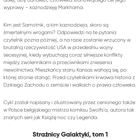
wyprawy – kaznodzieję Markhama.
Kim jest Samotnik, a kim kaznodzieja, skoro są
śmiertelnymi wrogami? Odpowiedzi na te pytania
czytelnik pozna później, a na razie zostanie wrzucony w
brutalną rzeczywistość USA w przededniu wojny
secesyjnej, kiedy wybuchają coraz silniejsze konflikty
między zwolennikami a przeciwnikami zniesienia
niewolnictwa. Mieszkańcy stanu Kansas wahają się, po
której stronie stanąć. Przed czytelnikami krwawa historia z
Dzikiego Zachodu o zemście i walkach o prawa człowieka.
Cykl został napisany i zilustrowany przez cenionego także
w Polsce belgijskiego mistrza komiksu Swolfs’a, autora tak
znanych serii jak Książę noc czy Legenda.
Strażnicy Galaktyki, tom 1