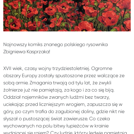
Najnowszy komiks znanego polskiego rysownika
Zbigniewa Kasprzaka!
XVII wiek, czasy wojny trzydziestoletniej. Ogromne
obszary Europy zostały spustoszone przez walczące ze
sobą armie. Zmagania trwają od tylu lat, że zwykli
żołnierze już nie pamiętają, za kogo i za co się biją.
Oddział najemników zwanych ludźmi bez twarzy,
uciekając przed liczniejszym wrogiem, zapuszcza się w
góry, po czym trafia do zagubionej doliny, gdzie nikt nie
słyszał o pustoszącej świat zawierusze. Co czeka
wychowanych na polu bitwy łupieżców w krainie
wydającej się rajem? Czy ludzie, którzy ledwie pamiętają