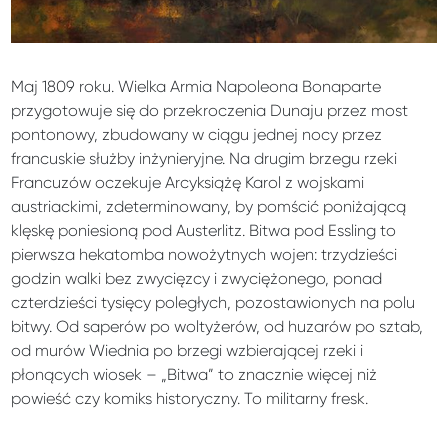
Maj 1809 roku. Wielka Armia Napoleona Bonaparte
przygotowuje się do przekroczenia Dunaju przez most
pontonowy, zbudowany w ciągu jednej nocy przez
francuskie służby inżynieryjne. Na drugim brzegu rzeki
Francuzów oczekuje Arcyksiążę Karol z wojskami
austriackimi, zdeterminowany, by pomścić poniżającą
klęskę poniesioną pod Austerlitz. Bitwa pod Essling to
pierwsza hekatomba nowożytnych wojen: trzydzieści
godzin walki bez zwycięzcy i zwyciężonego, ponad
czterdzieści tysięcy poległych, pozostawionych na polu
bitwy. Od saperów po woltyżerów, od huzarów po sztab,
od murów Wiednia po brzegi wzbierającej rzeki i
płonących wiosek – „Bitwa” to znacznie więcej niż
powieść czy komiks historyczny. To militarny fresk.