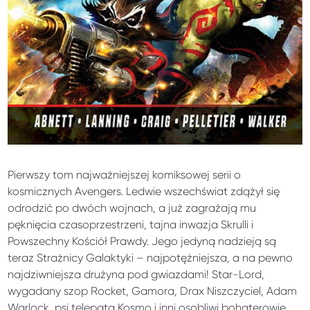
Pierwszy tom najważniejszej komiksowej serii o
kosmicznych Avengers. Ledwie wszechświat zdążył się
odrodzić po dwóch wojnach, a już zagrażają mu
pęknięcia czasoprzestrzeni, tajna inwazja Skrulli i
Powszechny Kościół Prawdy. Jego jedyną nadzieją są
teraz Strażnicy Galaktyki – najpotężniejsza, a na pewno
najdziwniejsza drużyna pod gwiazdami! Star-Lord,
wygadany szop Rocket, Gamora, Drax Niszczyciel, Adam
Warlock, psi telepata Kosmo i inni osobliwi bohaterowie