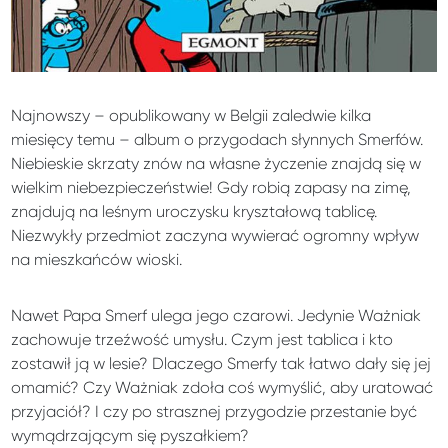
Najnowszy – opublikowany w Belgii zaledwie kilka
miesięcy temu – album o przygodach słynnych Smerfów.
Niebieskie skrzaty znów na własne życzenie znajdą się w
wielkim niebezpieczeństwie! Gdy robią zapasy na zimę,
znajdują na leśnym uroczysku kryształową tablicę.
Niezwykły przedmiot zaczyna wywierać ogromny wpływ
na mieszkańców wioski.
Nawet Papa Smerf ulega jego czarowi. Jedynie Ważniak
zachowuje trzeźwość umysłu. Czym jest tablica i kto
zostawił ją w lesie? Dlaczego Smerfy tak łatwo dały się jej
omamić? Czy Ważniak zdoła coś wymyślić, aby uratować
przyjaciół? I czy po strasznej przygodzie przestanie być
wymądrzającym się pyszałkiem?