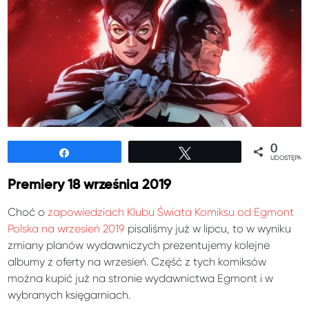
0
Udostępnij
Tweetuj
UDOSTĘPNIE
Premiery 18 września 2019
Choć o
zapowiedziach Klubu Świata Komiksu od Egmont
Polska na wrzesień 2019
pisaliśmy już w lipcu, to w wyniku
zmiany planów wydawniczych prezentujemy kolejne
albumy z oferty na wrzesień. Część z tych komiksów
można kupić już na stronie wydawnictwa Egmont i w
wybranych księgarniach.