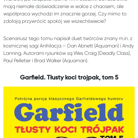
mają niemałe doświadczenie w walce z chaosem, ale
współpraca wychodzi im znacznie gorzej. Czy mimo to
zdołają przywrócić spokój we wszechświecie?
Scenariusz tego tomu napisał duet twórców znany m.in. z
kosmicznej sagi Anihilacja – Dan Abnett (Aquaman) i Andy
Lanning. Autorami rysunków są Wes Craig (Deadly Class),
Paul Pelletier i Brad Walker (Aquaman).
Garfield. Tłusty koci trójpak, tom 5