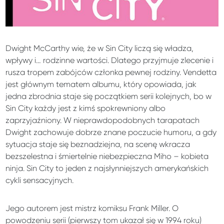
Dwight McCarthy wie, że w Sin City liczą się władza,
wpływy i… rodzinne wartości. Dlatego przyjmuje zlecenie i
rusza tropem zabójców członka pewnej rodziny. Vendetta
jest głównym tematem albumu, który opowiada, jak
jedna zbrodnia staje się początkiem serii kolejnych, bo w
Sin City każdy jest z kimś spokrewniony albo
zaprzyjaźniony. W nieprawdopodobnych tarapatach
Dwight zachowuje dobrze znane poczucie humoru, a gdy
sytuacja staje się beznadziejna, na scenę wkracza
bezszelestna i śmiertelnie niebezpieczna Miho – kobieta
ninja. Sin City to jeden z najsłynniejszych amerykańskich
cykli sensacyjnych.
Jego autorem jest mistrz komiksu Frank Miller. O
powodzeniu serii (pierwszy tom ukazał się w 1994 roku)