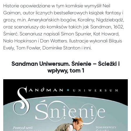
Historie opowiedziane w tym komiksie wymyślił Neil
Gaiman, autor licznych bestsellerowych książek fantasy i
grozy, m.in. Amerykańskich bogów, Koraliny, Nigdziebądź,
oraz scenariuszy do komiksów takich jak Sandman, 1602,
Śmierć. Scenariusz napisali Simon Spurrier, Kat Howard,
Nalo Hopkinson i Dan Watters. Ilustracje wykonali Bilquis
Evely, Tom Fowler, Dominike Stanton i inni.
Sandman Uniwersum. Śnienie – Ścieżki i
wpływy, tom 1