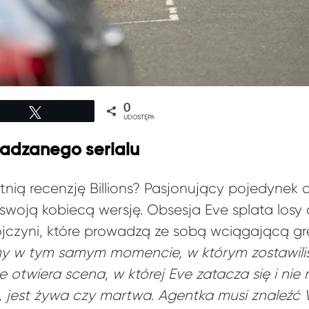
0
Tweetuj
UDOSTĘPNIEŃ
radzanego serialu
tnią recenzję Billions? Pasjonujący pojedynek
woją kobiecą wersję. Obsesja Eve splata losy a
czyni, które prowadzą ze sobą wciągającą grę
amy w tym samym momencie, w którym zostawili
e otwiera scena, w której Eve zatacza się i nie
, jest żywa czy martwa. Agentka musi znaleźć Vi