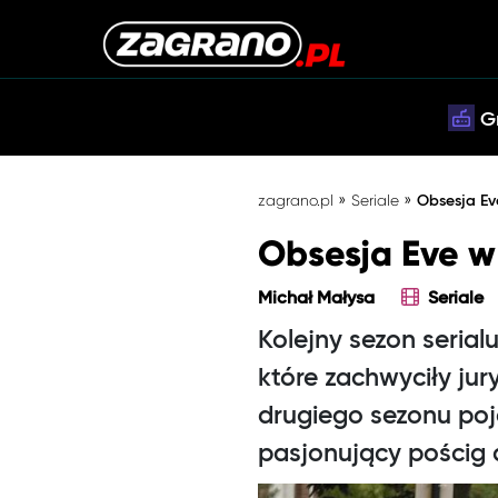
G
»
»
zagrano.pl
Seriale
Obsesja Ev
Obsesja Eve w
Michał Małysa
Seriale
Kolejny sezon seria
które zachwyciły jur
drugiego sezonu poj
pasjonujący pościg 