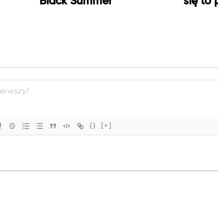
Black Summer
się to
{}
[+]