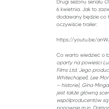
Drugi sezonu serialu
O
6 kwietnia. Jak to zaz
dodawany będzie co t
oczywiście trailer:
https://youtu.be/an
Co warto wiedzieć o 
oparty na powieści Lu
Films Ltd. Jego prod
Whitechapel), Lee Morr
– historie), Gina Ming
jest także główną scen
współproducentów są t
ponownie m.in. Damon