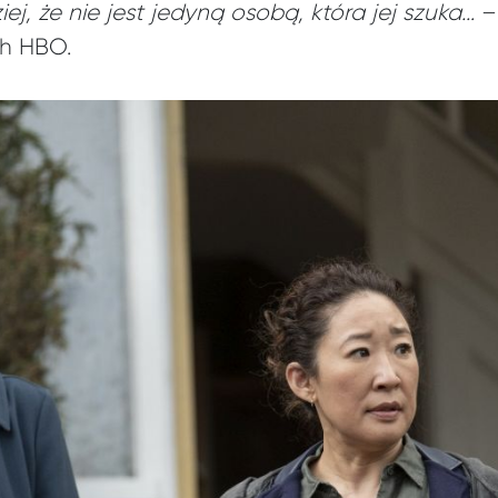
iej, że nie jest jedyną osobą, która jej szuka…
–
h HBO.