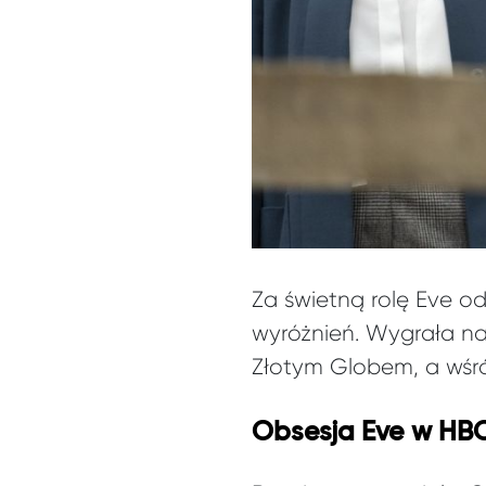
Za świetną rolę Eve o
wyróżnień. Wygrała na
Złotym Globem, a wśr
Obsesja Eve w HBO