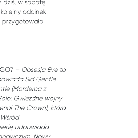
 dziś, w sobotę
 kolejny odcinek
u przygotowało
O GO?
–
Obsesja Eve to
dpowiada Sid Gentle
tle (Morderca z
 Solo: Gwiezdne wojny
erial The Crown), która
Wśród
yserię odpowiada
ykonawczym. Nowy