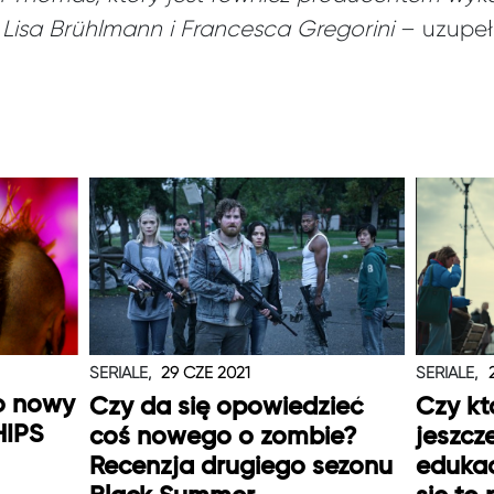
 Lisa Brühlmann i Francesca Gregorini
– uzupełn
SERIALE,
29 CZE 2021
SERIALE,
o nowy
Czy da się opowiedzieć
Czy kt
HIPS
coś nowego o zombie?
jeszcz
Recenzja drugiego sezonu
edukac