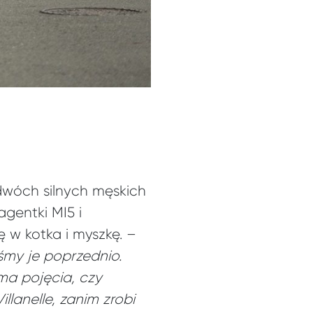
 dwóch silnych męskich
gentki MI5 i
 w kotka i myszkę. –
śmy je poprzednio.
 ma pojęcia, czy
llanelle, zanim zrobi