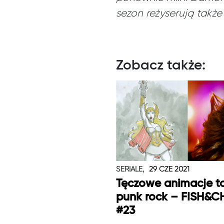
sezon reżyserują także
Zobacz także:
SERIALE,
29 CZE 2021
Tęczowe animacje t
punk rock – FISH&C
#23