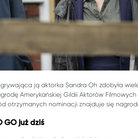
dgrywająca ją aktorka Sandra Oh zdobyła wiel
grodę Amerykańskiej Gildii Aktorów Filmowych 
ód otrzymanych nominacji znajduje się nagro
 GO już dziś