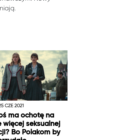
iają.
25 CZE 2021
oś ma ochotę na
e więcej seksualnej
ji? Bo Polakom by