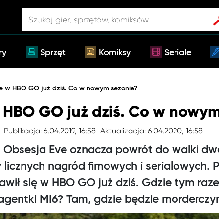
ry
Sprzęt
Komiksy
Seriale
e w HBO GO już dziś. Co w nowym sezonie?
 HBO GO już dziś. Co w nowym
Publikacja: 6.04.2019, 16:58
Aktualizacja: 6.04.2020, 16:58
lu Obsesja Eve oznacza powrót do walki dwó
y licznych nagród fimowych i serialowych. 
awił się w HBO GO już dziś. Gdzie tym ra
agentki MI6? Tam, gdzie będzie morderczyn