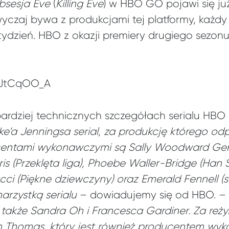
bsesja Eve
(
Killing Eve
) w HBO GO pojawi się już
wyczaj bywa z produkcjami tej platformy, każdy
ydzień. HBO z okazji premiery drugiego sezon
WJtCqOO_A
bardziej technicznych szczegółach serialu HB
ke’a Jenningsa serial, za produkcję którego o
ucentami wykonawczymi są Sally Woodward Gen
is (Przeklęta liga), Phoebe Waller-Bridge (Han
acci (Piękne dziewczyny) oraz Emerald Fennell (s
arzystką serialu
– dowiadujemy się od HBO. –
akże Sandra Oh i Francesca Gardiner. Za reż
 Thomas, który jest również producentem w