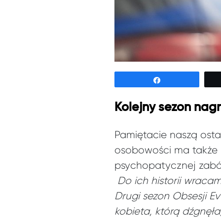
Udostępnij
Kolejny sezon nag
Pamiętacie naszą osta
osobowości ma także s
psychopatycznej zabój
Do ich historii wrac
Drugi sezon Obsesji Ev
kobieta, którą dźgnęła