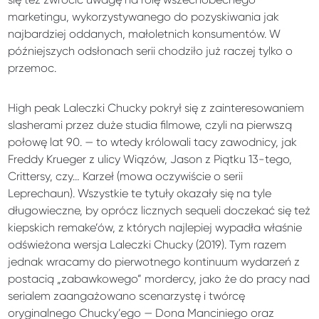
marketingu, wykorzystywanego do pozyskiwania jak
najbardziej oddanych, małoletnich konsumentów. W
późniejszych odsłonach serii chodziło już raczej tylko o
przemoc.
High peak Laleczki Chucky pokrył się z zainteresowaniem
slasherami przez duże studia filmowe, czyli na pierwszą
połowę lat 90. — to wtedy królowali tacy zawodnicy, jak
Freddy Krueger z ulicy Wiązów, Jason z Piątku 13-tego,
Crittersy, czy… Karzeł (mowa oczywiście o serii
Leprechaun). Wszystkie te tytuły okazały się na tyle
długowieczne, by oprócz licznych sequeli doczekać się też
kiepskich remake’ów, z których najlepiej wypadła właśnie
odświeżona wersja Laleczki Chucky (2019). Tym razem
jednak wracamy do pierwotnego kontinuum wydarzeń z
postacią „zabawkowego” mordercy, jako że do pracy nad
serialem zaangażowano scenarzystę i twórcę
oryginalnego Chucky’ego — Dona Manciniego oraz