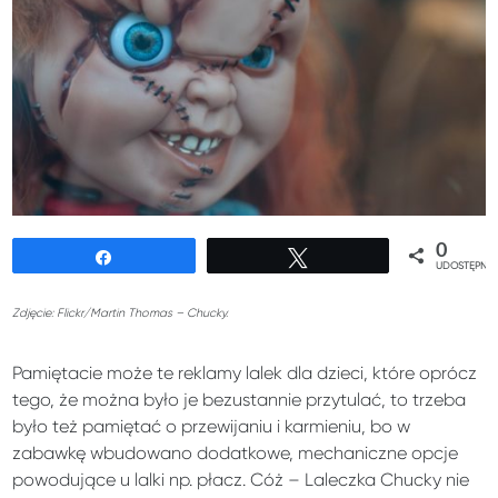
0
Udostępnij
Tweetuj
UDOSTĘPNIE
Zdjęcie: Flickr/Martin Thomas – Chucky.
Pamiętacie może te reklamy lalek dla dzieci, które oprócz
tego, że można było je bezustannie przytulać, to trzeba
było też pamiętać o przewijaniu i karmieniu, bo w
zabawkę wbudowano dodatkowe, mechaniczne opcje
powodujące u lalki np. płacz. Cóż – Laleczka Chucky nie