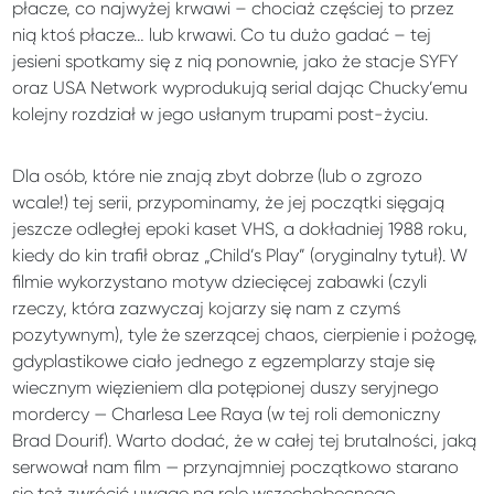
płacze, co najwyżej krwawi – chociaż częściej to przez
nią ktoś płacze… lub krwawi. Co tu dużo gadać – tej
jesieni spotkamy się z nią ponownie, jako że stacje SYFY
oraz USA Network wyprodukują serial dając Chucky’emu
kolejny rozdział w jego usłanym trupami post-życiu.
Dla osób, które nie znają zbyt dobrze (lub o zgrozo
wcale!) tej serii, przypominamy, że jej początki sięgają
jeszcze odległej epoki kaset VHS, a dokładniej 1988 roku,
kiedy do kin trafił obraz „Child’s Play” (oryginalny tytuł). W
filmie wykorzystano motyw dziecięcej zabawki (czyli
rzeczy, która zazwyczaj kojarzy się nam z czymś
pozytywnym), tyle że szerzącej chaos, cierpienie i pożogę,
gdyplastikowe ciało jednego z egzemplarzy staje się
wiecznym więzieniem dla potępionej duszy seryjnego
mordercy — Charlesa Lee Raya (w tej roli demoniczny
Brad Dourif). Warto dodać, że w całej tej brutalności, jaką
serwował nam film — przynajmniej początkowo starano
się też zwrócić uwagę na rolę wszechobecnego