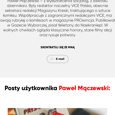
Paweł Mączewski – z wykształcenia socjolog, z zawodu
dziennikarz. Były redaktor naczelny VICE Polska, obecnie
sekretarz redakcji Magazynu Kreski, traktującego o sztuce
komiksu. Współpracuje z zagranicznymi redakcjami VICE, ma
swoją rubrykę o komiksach w magazynie PROwincja. Publikował
w Gazecie Wyborczej, pisał felietony do Naekraniepl. W
wolnych chwilach ogląda klasyczne horrory, stare filmy akcji
oraz rysuje potwory.
SKONTAKTUJ SIĘ ZE MNĄ
E-mail
Posty użytkownika
Paweł Mączewski: