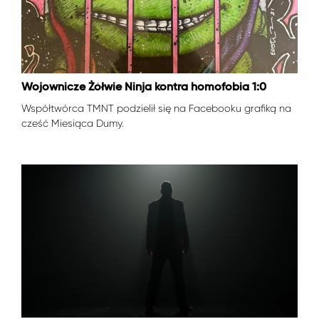
Wojownicze Żółwie Ninja kontra homofobia 1:0
Współtwórca TMNT podzielił się na Facebooku grafiką na
cześć Miesiąca Dumy.