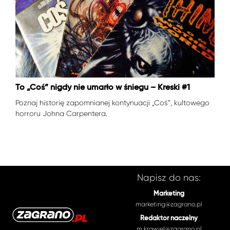
To „Coś” nigdy nie umarło w śniegu – Kreski #1
Poznaj historię zapomnianej kontynuacji „Coś”, kultowego
horroru Johna Carpentera.
Napisz do nas:
Marketing
marketing@zagrano.pl
Redaktor naczelny
m.krawiel@zagrano.pl