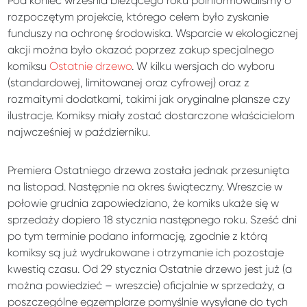
Pod koniec września bieżącego roku poinformowaliśmy o
rozpoczętym projekcie, którego celem było zyskanie
funduszy na ochronę środowiska. Wsparcie w ekologicznej
akcji można było okazać poprzez zakup specjalnego
komiksu
Ostatnie drzewo
. W kilku wersjach do wyboru
(standardowej, limitowanej oraz cyfrowej) oraz z
rozmaitymi dodatkami, takimi jak oryginalne plansze czy
ilustracje. Komiksy miały zostać dostarczone właścicielom
najwcześniej w październiku.
Premiera Ostatniego drzewa została jednak przesunięta
na listopad. Następnie na okres świąteczny. Wreszcie w
połowie grudnia zapowiedziano, że komiks ukaże się w
sprzedaży dopiero 18 stycznia następnego roku. Sześć dni
po tym terminie podano informację, zgodnie z którą
komiksy są już wydrukowane i otrzymanie ich pozostaje
kwestią czasu. Od 29 stycznia Ostatnie drzewo jest już (a
można powiedzieć – wreszcie) oficjalnie w sprzedaży, a
poszczególne egzemplarze pomyślnie wysyłane do tych