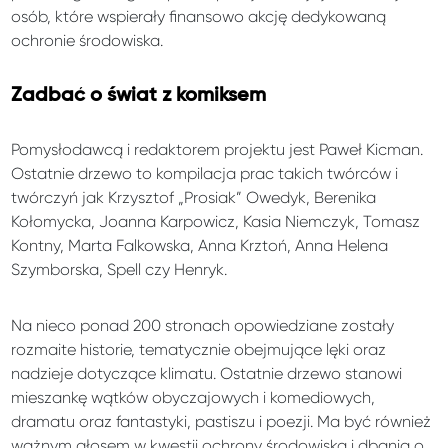
osób, które wspierały finansowo akcję dedykowaną
ochronie środowiska.
Zadbać o świat z komiksem
Pomysłodawcą i redaktorem projektu jest Paweł Kicman.
Ostatnie drzewo to kompilacja prac takich twórców i
twórczyń jak Krzysztof „Prosiak” Owedyk, Berenika
Kołomycka, Joanna Karpowicz, Kasia Niemczyk, Tomasz
Kontny, Marta Falkowska, Anna Krztoń, Anna Helena
Szymborska, Spell czy Henryk.
Na nieco ponad 200 stronach opowiedziane zostały
rozmaite historie, tematycznie obejmujące lęki oraz
nadzieje dotyczące klimatu. Ostatnie drzewo stanowi
mieszankę wątków obyczajowych i komediowych,
dramatu oraz fantastyki, pastiszu i poezji. Ma być również
ważnym głosem w kwestii ochrony środowiska i dbania o