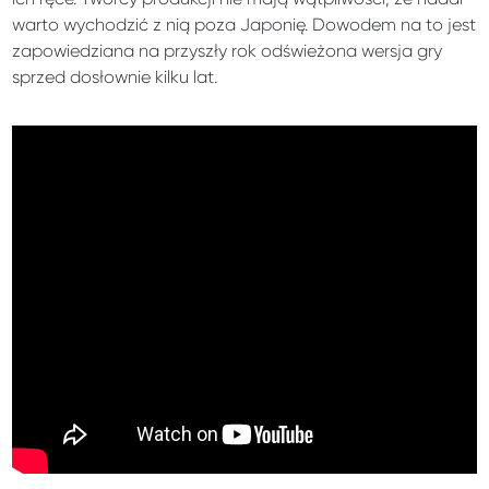
warto wychodzić z nią poza Japonię. Dowodem na to jest
zapowiedziana na przyszły rok odświeżona wersja gry
sprzed dosłownie kilku lat.