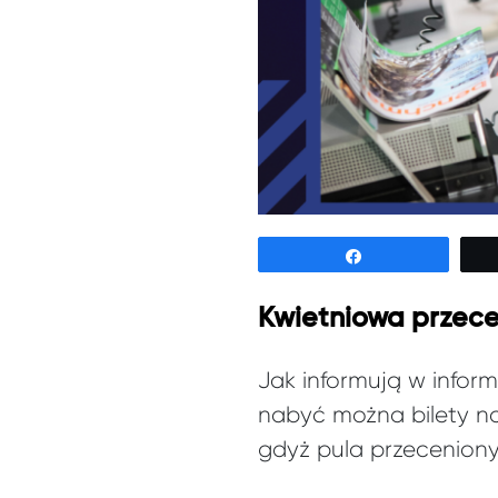
Udostępnij
Kwietniowa przece
Jak informują w infor
nabyć można bilety na
gdyż pula przecenionyc