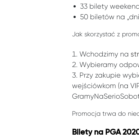
33 bilety weeken
50 biletów na „dn
Jak skorzystać z promo
Wchodzimy na
st
Wybieramy odpowi
Przy zakupie wyb
wejściówkom (na VI
GramyNaSerioSobota
Promocja trwa do niedz
Bilety na PGA 202