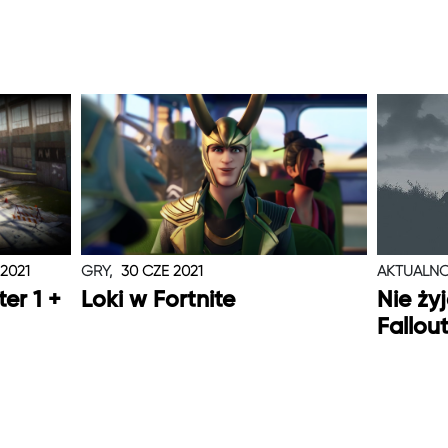
 2021
GRY,
30 CZE 2021
AKTUALNO
er 1 +
Loki w Fortnite
Nie ży
Fallou