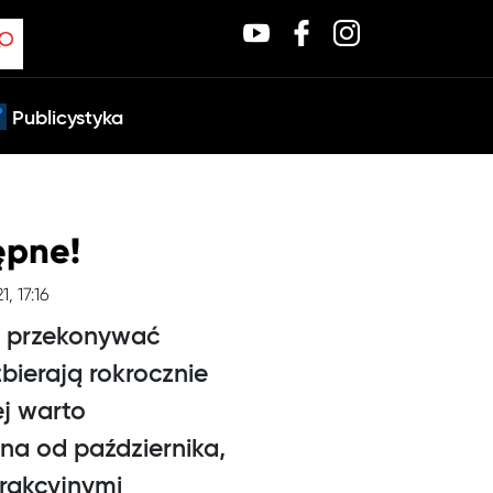
Publicystyka
ępne!
, 17:16
a przekonywać
bierają rokrocznie
ej warto
na od października,
trakcyjnymi