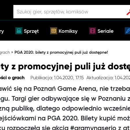
ry
Sprzęt
Komiksy
Seriale
»
 grach
PGA 2020: bilety z promocyjnej puli już dostępne!
ty z promocyjnej puli już dost
Publikacja: 1.04.2020, 17:15
Aktualizacja: 1.04.2021
ści o grach
awić się na Poznań Game Arena, nie trzeb
u. Targi gier odbywające się w Poznaniu z
czną publikę, dlatego odpowiednio wcześni
ejściówkami na PGA 2020. Bilety kupić moż
ku rozpoczęła się akcja #gramynaserio z a