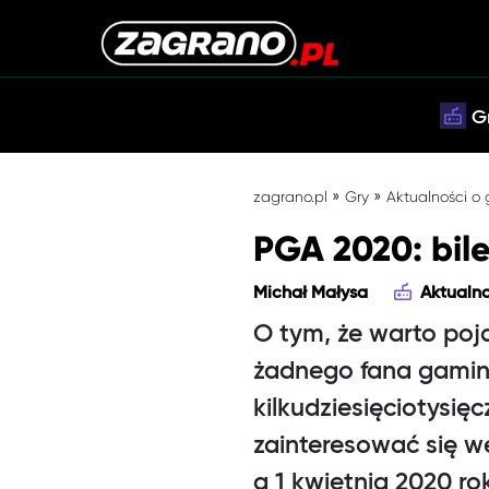
G
»
»
zagrano.pl
Gry
Aktualności o
PGA 2020: bile
Michał Małysa
Aktualno
O tym, że warto poj
żadnego fana gaming
kilkudziesięciotysię
zainteresować się w
a 1 kwietnia 2020 ro