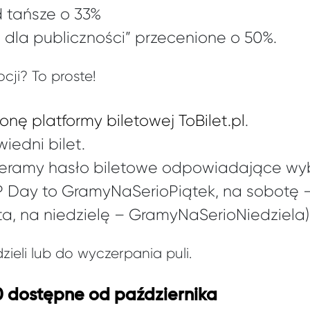
d tańsze o 33%
i dla publiczności” przecenione o 50%.
cji? To proste!
ronę platformy biletowej ToBilet.pl
.
edni bilet.
ieramy hasło biletowe odpowiadające w
P Day to GramyNaSerioPiątek, na sobotę 
, na niedzielę – GramyNaSerioNiedziela)
ieli lub do wyczerpania puli.
0 dostępne od października