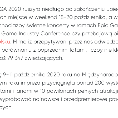
GA 2020 ruszyła niedługo po zakończeniu ubi
 on miejsce w weekend 18-20 października, a w
 chociażby świetne koncerty w ramach Epic Ga
 Game Industry Conference czy przebojową p
lsku
. Mimo iż przepytywani przez nas odwiedz
 porównaniu z poprzednimi latami, liczby nie kł
 aż 79 347 zwiedzających.
ę 9-11 października 2020 roku na Międzynaro
łym roku impreza przyciągnęła ponad 200 wyst
entami i fanami w 10 pawilonach pełnych atrakcj
 wypróbować najnowsze i przedpremierowe pro
cych.