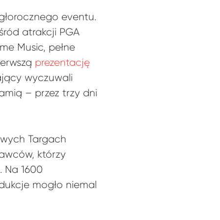
egłorocznego eventu.
śród atrakcji PGA
me Music, pełne
ierwszą
prezentację
ający wyczuwali
amią – przez trzy dni
dowych Targach
awców, którzy
i. Na 1600
dukcje mogło niemal