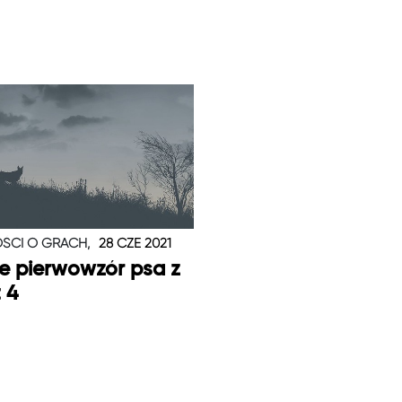
ŚCI O GRACH,
28 CZE 2021
je pierwowzór psa z
t 4