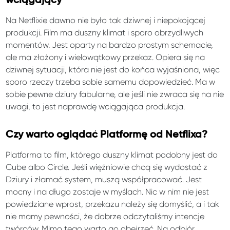
wciągający
Na Netflixie dawno nie było tak dziwnej i niepokojącej
produkcji. Film ma duszny klimat i sporo obrzydliwych
momentów. Jest oparty na bardzo prostym schemacie,
ale ma złożony i wielowątkowy przekaz. Opiera się na
dziwnej sytuacji, która nie jest do końca wyjaśniona, więc
sporo rzeczy trzeba sobie samemu dopowiedzieć. Ma w
sobie pewne dziury fabularne, ale jeśli nie zwraca się na nie
uwagi, to jest naprawdę wciągająca produkcja.
Czy warto oglądać Platformę od Netflixa?
Platforma to film, którego duszny klimat podobny jest do
Cube albo Circle. Jeśli więźniowie chcą się wydostać z
Dziury i złamać system, muszą współpracować. Jest
mocny i na długo zostaje w myślach. Nic w nim nie jest
powiedziane wprost, przekazu należy się domyślić, a i tak
nie mamy pewności, że dobrze odczytaliśmy intencje
twórców. Mimo tego warto go obejrzeć. Na odbiór