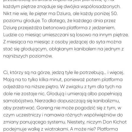
każdym piętrze znajduje się dwójka współosadzonych.
Nikt nie wie, ile pięter ma Dziura, ale każdy poniżej 50.
poziomu głoduje. To dlatego, że każdego dnia przez
Dziurę przejeżdża betonowa platforma z jedzeniem.
Ludzie co miesiąc umieszczani są losowo na innym piętrze.
Z miesiąca na miesiąc z osoby jedzącej do syta można
stać się głodującym, obłąkanym kanibalem na jednym z
najniższych poziomów.
Ci, którzy są na górze, jedzą tyle ile potrzebują… i więcej.
Mają na to tylko kilka minut, ponieważ potem platforma
odjeżdża na niższe piętro. W związku z tym dla tych na
dole nie zostaje nic. Głodują i umierają albo popełniają
samobójstwa. Nierzadko dopuszczają się kanibalizmu,
aby przetrwać. Goreng nie może pogodzić się z tym, w
czym uczestniczy i namawia różnych współwięźniów do
zmiany panującego systemu. Niestety, niczym Don Kichot
podejmuje walkę z wiatrakami. A może nie? Platforma