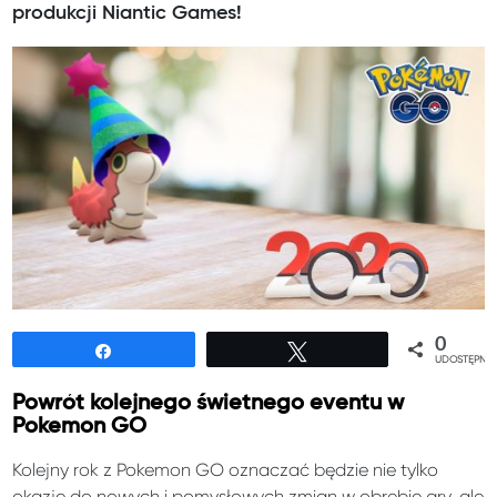
produkcji Niantic Games!
0
Udostępnij
Tweetuj
UDOSTĘPNIE
Powrót kolejnego świetnego eventu w
Pokemon GO
Kolejny rok z Pokemon GO oznaczać będzie nie tylko
okazję do nowych i pomysłowych zmian w obrębie gry, ale