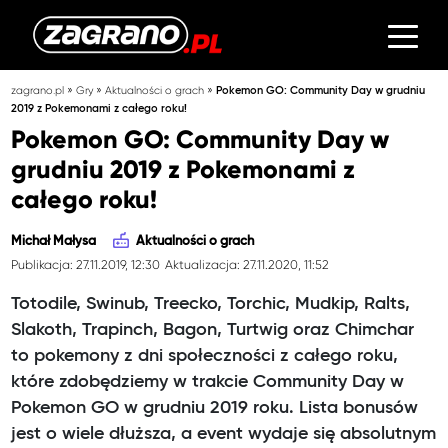
»
»
»
zagrano.pl
Gry
Aktualności o grach
Pokemon GO: Community Day w grudniu
2019 z Pokemonami z całego roku!
Pokemon GO: Community Day w
grudniu 2019 z Pokemonami z
całego roku!
Michał Małysa
Aktualności o grach
Publikacja: 27.11.2019, 12:30
Aktualizacja: 27.11.2020, 11:52
Totodile, Swinub, Treecko, Torchic, Mudkip, Ralts,
Slakoth, Trapinch, Bagon, Turtwig oraz Chimchar
to pokemony z dni społeczności z całego roku,
które zdobędziemy w trakcie Community Day w
Pokemon GO w grudniu 2019 roku. Lista bonusów
jest o wiele dłuższa, a event wydaje się absolutnym