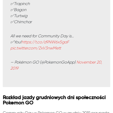
✅Trapinch
✅Bagon
✅Turtwig
✅Chimchar
All we need for Community Day is…
✅You!
https://t.co/d9NW6x5gaF
pic.twitter.com/ZxV3nwMett
— Pokémon GO (@PokemonGoApp)
November 20,
2019
Rozkład jazdy grudniowych dni społeczności
Pokemon GO
Community Day w Pokemon GO w grudniu 2019 przypada