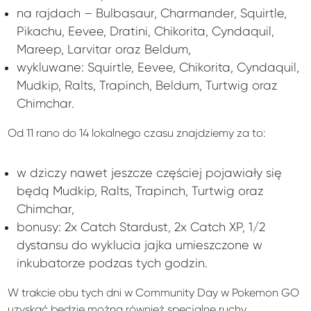
na rajdach – Bulbasaur, Charmander, Squirtle,
Pikachu, Eevee, Dratini, Chikorita, Cyndaquil,
Mareep, Larvitar oraz Beldum,
wykluwane: Squirtle, Eevee, Chikorita, Cyndaquil,
Mudkip, Ralts, Trapinch, Beldum, Turtwig oraz
Chimchar.
Od 11 rano do 14 lokalnego czasu znajdziemy za to:
w dziczy nawet jeszcze częściej pojawiały się
będą Mudkip, Ralts, Trapinch, Turtwig oraz
Chimchar,
bonusy: 2x Catch Stardust, 2x Catch XP, 1/2
dystansu do wyklucia jajka umieszczone w
inkubatorze podzas tych godzin.
W trakcie obu tych dni w Community Day w Pokemon GO
uzyskać będzie można również specjalne ruchy