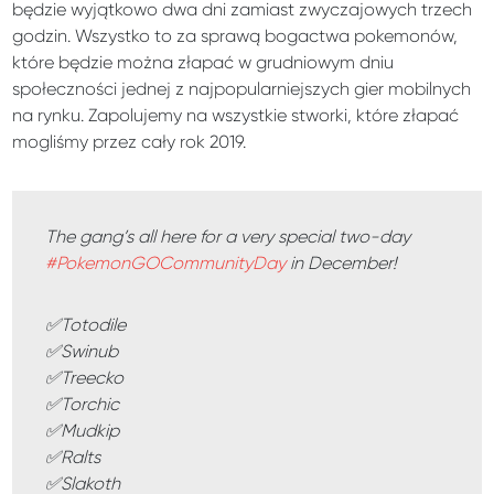
będzie wyjątkowo dwa dni zamiast zwyczajowych trzech
godzin. Wszystko to za sprawą bogactwa pokemonów,
które będzie można złapać w grudniowym dniu
społeczności jednej z najpopularniejszych gier mobilnych
na rynku. Zapolujemy na wszystkie stworki, które złapać
mogliśmy przez cały rok 2019.
The gang’s all here for a very special two-day
#PokemonGOCommunityDay
in December!
✅Totodile
✅Swinub
✅Treecko
✅Torchic
✅Mudkip
✅Ralts
✅Slakoth