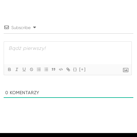
Subscribe
{}
[+]
0
KOMENTARZY