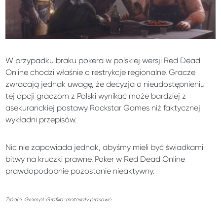
W przypadku braku pokera w polskiej wersji Red Dead
Online chodzi właśnie o restrykcje regionalne. Gracze
zwracają jednak uwagę, że decyzja o nieudostępnieniu
tej opcji graczom z Polski wynikać może bardziej z
asekuranckiej postawy Rockstar Games niż faktycznej
wykładni przepisów.
Nic nie zapowiada jednak, abyśmy mieli być świadkami
bitwy na kruczki prawne. Poker w Red Dead Online
prawdopodobnie pozostanie nieaktywny.
Źródło: Gram.pl. Grafika: materiały prasowe.