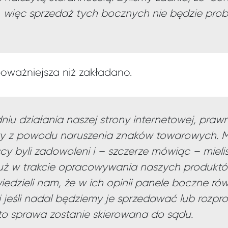
 więc sprzedaż tych bocznych nie będzie pro
poważniejsza niż zakładano.
iu działania naszej strony internetowej, prawn
 z powodu naruszenia znaków towarowych. Myś
cy byli zadowoleni i – szczerze mówiąc – mieli
uż w trakcie opracowywania naszych produktó
edzieli nam, że w ich opinii panele boczne ró
 i jeśli nadal będziemy je sprzedawać lub rozp
 to sprawa zostanie skierowana do sądu.