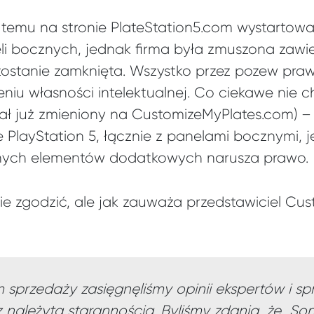
temu na stronie PlateStation5.com wystartow
i bocznych, jednak firma była zmuszona zawies
ostanie zamknięta. Wszystko przez pozew pra
eniu własności intelektualnej. Co ciekawe nie c
stał już zmieniony na CustomizeMyPlates.com) –
 PlayStation 5, łącznie z panelami bocznymi, je
nych elementów dodatkowych narusza prawo.
nie zgodzić, ale jak zauważa przedstawiciel Cu
sprzedaży zasięgnęliśmy opinii ekspertów i spr
należytą starannością. Byliśmy zdania, że ​ So