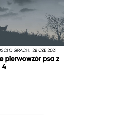
ŚCI O GRACH,
28 CZE 2021
je pierwowzór psa z
t 4