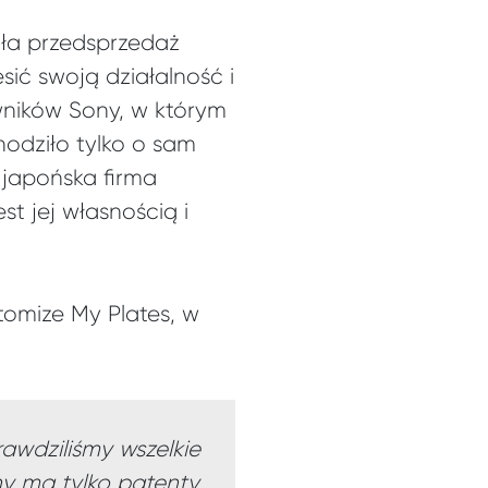
ała przedsprzedaż
ić swoją działalność i
wników Sony, w którym
hodziło tylko o sam
 japońska firma
st jej własnością i
stomize My Plates, w
awdziliśmy wszelkie
ny ma tylko patenty