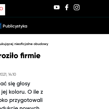
Publicystyka
dukującej nieoficjalne obudowy
ziło firmie
2021, 14:10
ać się głosy
j koloru. O ile z
ybko przygotowali
rodukcję nowych