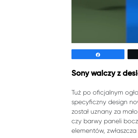
Udostępnij
Sony walczy z des
Tuż po oficjalnym ogł
specyficzny design now
został uznany za mało
czy barwy paneli bocz
elementów, zwłaszcza 