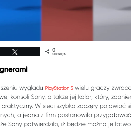
0
Tweetuj
UDOSTĘPNIEŃ
ignerami
oszeniu wyglądu
wielu graczy zwrac
PlayStation 5
ej konsoli Sony, a także jej kolor, który, zdani
 praktyczny. W sieci szybko zaczęły pojawiać s
nych, a jedna z firm postanowiła przygotować
że Sony potwierdziło, iż będzie można je łatwo