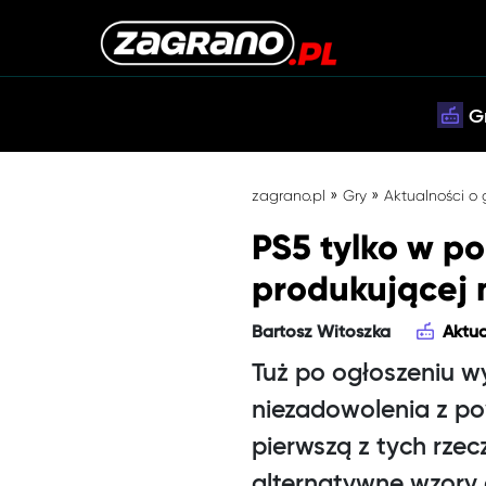
G
»
»
zagrano.pl
Gry
Aktualności o
PS5 tylko w po
produkującej 
Bartosz Witoszka
Aktua
Tuż po ogłoszeniu wy
niezadowolenia z pow
pierwszą z tych rzec
alternatywne wzory 