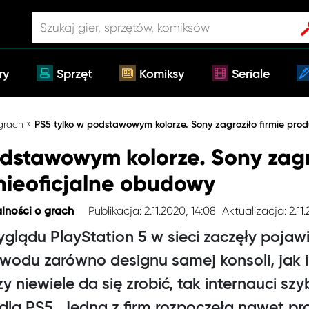
ry
Sprzęt
Komiksy
Seriale
»
 grach
PS5 tylko w podstawowym kolorze. Sony zagroziło firmie pro
dstawowym kolorze. Sony zagro
nieoficjalne obudowy
Publikacja: 2.11.2020, 14:08
Aktualizacja: 2.11.
lności o grach
glądu PlayStation 5 w sieci zaczęły pojawi
odu zarówno designu samej konsoli, jak i je
zy niewiele da się zrobić, tak internauci sz
dla PS5. Jedna z firm rozpoczęła nawet p