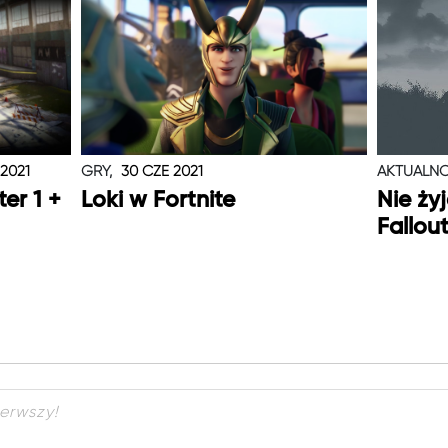
 2021
GRY,
30 CZE 2021
AKTUALNO
er 1 +
Loki w Fortnite
Nie ży
Fallou