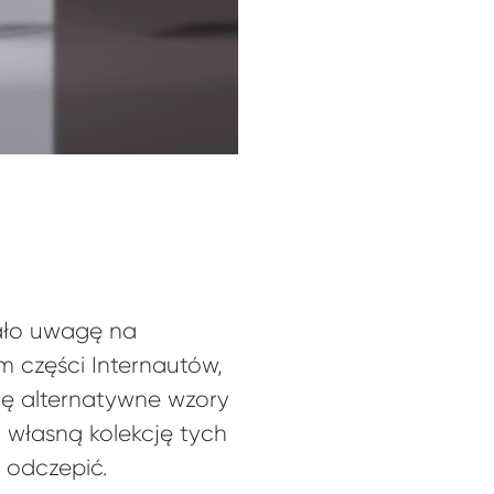
ało uwagę na
em części Internautów,
ię alternatywne wzory
 własną kolekcję tych
 odczepić.