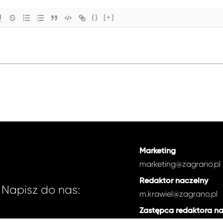
{}
[+]
Marketing
marketing@zagrano.pl
Redaktor naczelny
Napisz do nas:
m.krawiel@zagrano.pl
Zastępca redaktora n