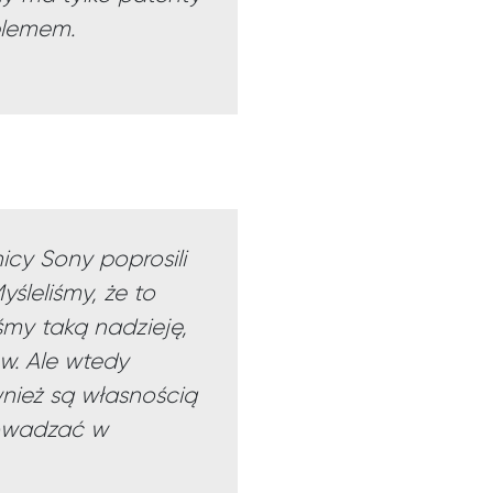
blemem.
icy Sony poprosili
leliśmy, że to
śmy taką nadzieję,
w. Ale wtedy
wnież są własnością
rowadzać w