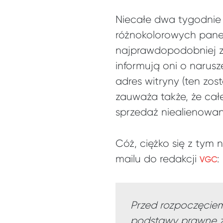
Niecałe dwa tygodnie 
różnokolorowych panel
najprawdopodobniej z
informują oni o narusz
adres witryny (ten zo
zauważa także, że całe
sprzedaż niealienowa
Cóż, ciężko się z tym 
mailu do redakcji
:
VGC
Przed rozpoczęciem 
podstawy prawne z 