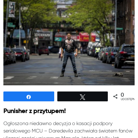
0
Udostępnij
Tweetuj
UDOSTĘPNIE
Punisher z przytupem!
Ogłoszona niedawno decyzja o kasacji podpory
serialowego MCU – Daredevila zachwiała światem fanów