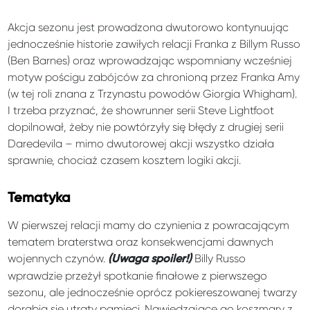
Akcja sezonu jest prowadzona dwutorowo kontynuując
jednocześnie historie zawiłych relacji Franka z Billym Russo
(Ben Barnes) oraz wprowadzając wspomniany wcześniej
motyw pościgu zabójców za chronioną przez Franka Amy
(w tej roli znana z Trzynastu powodów Giorgia Whigham).
I trzeba przyznać, że showrunner serii Steve Lightfoot
dopilnował, żeby nie powtórzyły się błędy z drugiej serii
Daredevila – mimo dwutorowej akcji wszystko działa
sprawnie, chociaż czasem kosztem logiki akcji.
Tematyka
W pierwszej relacji mamy do czynienia z powracającym
tematem braterstwa oraz konsekwencjami dawnych
wojennych czynów.
Billy Russo
(Uwaga spoiler!)
wprawdzie przeżył spotkanie finałowe z pierwszego
sezonu, ale jednocześnie oprócz pokiereszowanej twarzy
dorabia się utraty pamięci. Nawiedzające go koszmary z