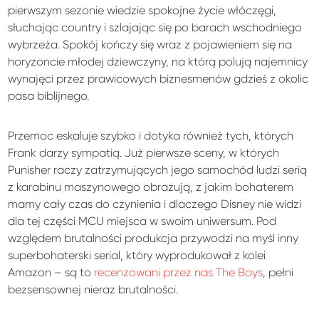
pierwszym sezonie wiedzie spokojne życie włóczęgi,
słuchając country i szlajając się po barach wschodniego
wybrzeża. Spokój kończy się wraz z pojawieniem się na
horyzoncie młodej dziewczyny, na którą polują najemnicy
wynajęci przez prawicowych biznesmenów gdzieś z okolic
pasa biblijnego.
Przemoc eskaluje szybko i dotyka również tych, których
Frank darzy sympatią. Już pierwsze sceny, w których
Punisher raczy zatrzymujących jego samochód ludzi serią
z karabinu maszynowego obrazują, z jakim bohaterem
mamy cały czas do czynienia i dlaczego Disney nie widzi
dla tej części MCU miejsca w swoim uniwersum. Pod
względem brutalności produkcja przywodzi na myśl inny
superbohaterski serial, który wyprodukował z kolei
Amazon – są to
recenzowani przez nas The Boys
, pełni
bezsensownej nieraz brutalności.