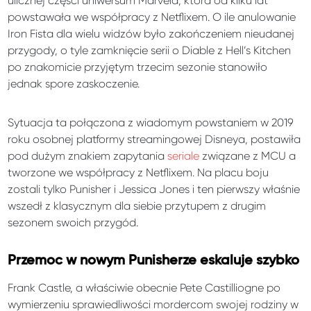
ulicznej części uniwersum Marvela, która od kilku lat
powstawała we współpracy z Netflixem. O ile anulowanie
Iron Fista dla wielu widzów było zakończeniem nieudanej
przygody, o tyle zamknięcie serii o Diable z Hell’s Kitchen
po znakomicie przyjętym trzecim sezonie stanowiło
jednak spore zaskoczenie.
Sytuacja ta połączona z wiadomym powstaniem w 2019
roku osobnej platformy streamingowej Disneya, postawiła
pod dużym znakiem zapytania
seriale
związane z MCU a
tworzone we współpracy z Netflixem. Na placu boju
zostali tylko Punisher i Jessica Jones i ten pierwszy właśnie
wszedł z klasycznym dla siebie przytupem z drugim
sezonem swoich przygód.
Przemoc w nowym Punisherze eskaluje szybko
Frank Castle, a właściwie obecnie Pete Castilliogne po
wymierzeniu sprawiedliwości mordercom swojej rodziny w