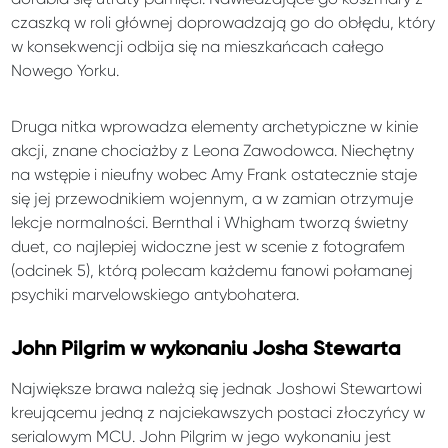
czaszką w roli głównej doprowadzają go do obłędu, który
w konsekwencji odbija się na mieszkańcach całego
Nowego Yorku.
Druga nitka wprowadza elementy archetypiczne w kinie
akcji, znane chociażby z Leona Zawodowca. Niechętny
na wstępie i nieufny wobec Amy Frank ostatecznie staje
się jej przewodnikiem wojennym, a w zamian otrzymuje
lekcje normalności. Bernthal i Whigham tworzą świetny
duet, co najlepiej widoczne jest w scenie z fotografem
(odcinek 5), którą polecam każdemu fanowi połamanej
psychiki marvelowskiego antybohatera.
John Pilgrim w wykonaniu Josha Stewarta
Największe brawa należą się jednak Joshowi Stewartowi
kreującemu jedną z najciekawszych postaci złoczyńcy w
serialowym MCU. John Pilgrim w jego wykonaniu jest