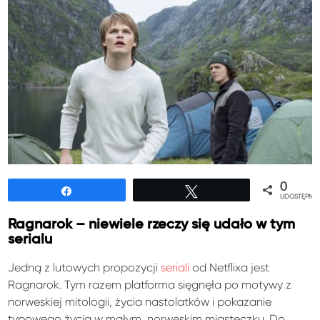
0
Udostępnij
Tweetuj
UDOSTĘPNIE
Ragnarok – niewiele rzeczy się udało w tym
serialu
Jedną z lutowych propozycji
seriali
od Netflixa jest
Ragnarok. Tym razem platforma sięgnęła po motywy z
norweskiej mitologii, życia nastolatków i pokazanie
typowego życia w małym, norweskim miasteczku. Do