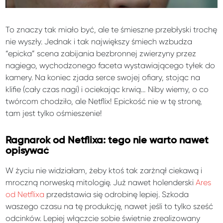
To znaczy tak miało być, ale te śmieszne przebłyski trochę
nie wyszły. Jednak i tak największy śmiech wzbudza
“epicka” scena zabijania bezbronnej zwierzyny przez
nagiego, wychodzonego faceta wystawiającego tyłek do
kamery. Na koniec zjada serce swojej ofiary, stojąc na
klifie (cały czas nagi) i ociekając krwią… Niby wiemy, o co
twórcom chodziło, ale Netflix! Epickość nie w tę stronę,
tam jest tylko ośmieszenie!
Ragnarok od Netflixa: tego nie warto nawet
opisywać
W życiu nie widziałam, żeby ktoś tak zarżnął ciekawą i
mroczną norweską mitologię. Już nawet holenderski
Ares
od Netflixa
przedstawia się odrobinę lepiej. Szkoda
waszego czasu na tę produkcję, nawet jeśli to tylko sześć
odcinków. Lepiej włączcie sobie świetnie zrealizowany