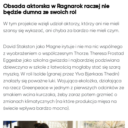
Obsada aktorska w Ragnarok raczej nie
będzie dumna ze swoich ról
W tym projekcie wzięli udział aktorzy, którzy ani nie mieli
szansy się wykazać, ani chyba za bardzo nie mieli czym.
David Stakston jako Magne irytuje i nie ma nic wspólnego
z wyobrażeniem o współczesnym Thorze. Theresa Frostad
Eggesbø jako szkolna gwiazda i najbardziej podziwiana
dziewczyna w szkole z łatwością mogłaby stać się szarą
myszką. W roli Isolde (granej przez Ylva Bjørkaas Thedin)
znalazły się poważne luki. Wojująca ekolożka, działająca
na rzecz Greenpeace w jednym z pierwszych odcinków ze
smakiem wcina kurczaka, żeby zaraz potem grzmieć o
zmianach klimatycznych (na które produkcja mięsa na
świecie wpływa bardzo mocno).