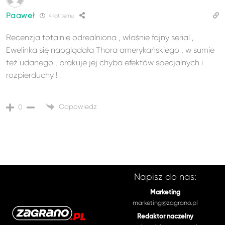
Paaweł
4 lat temu
Recenzja totalnie odrealniona , właśnie fajny serial ,
Ewelinka się naoglądała Thora amerykańskiego , w sumie
też udanego , brakuje jej chyba efektów specjalnych i
rozpierduchy !
Odpowiedz
0
Napisz do nas:
Marketing
marketing@zagrano.pl
Redaktor naczelny