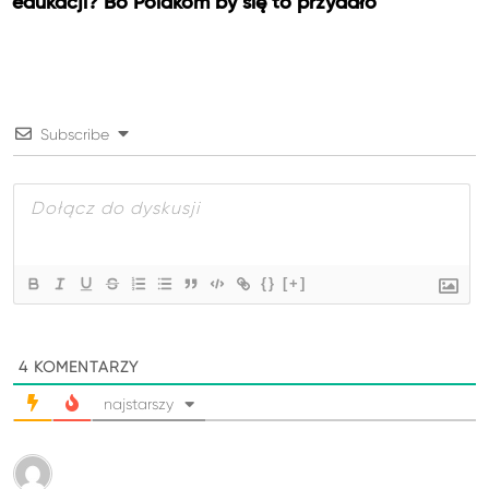
edukacji? Bo Polakom by się to przydało
Subscribe
{}
[+]
4
KOMENTARZY
najstarszy