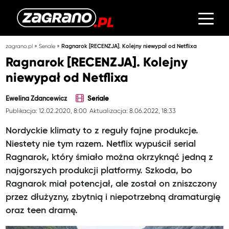
»
»
zagrano.pl
Seriale
Ragnarok [RECENZJA]. Kolejny niewypał od Netflixa
Ragnarok [RECENZJA]. Kolejny
niewypał od Netflixa
Ewelina Zdancewicz
Seriale
Publikacja: 12.02.2020, 8:00
Aktualizacja: 8.06.2022, 18:33
Nordyckie klimaty to z reguły fajne produkcje.
Niestety nie tym razem. Netflix wypuścił serial
Ragnarok, który śmiało można okrzyknąć jedną z
najgorszych produkcji platformy. Szkoda, bo
Ragnarok miał potencjał, ale został on zniszczony
przez dłużyzny, zbytnią i niepotrzebną dramaturgię
oraz teen dramę.