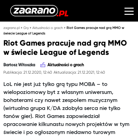
»
»
»
zagrano.pl
Gry
Aktualności o grach
Riot Games pracuje nad grą MMO w
świecie League of Legends
Riot Games pracuje nad grą MMO
w świecie League of Legends
Bartosz Witoszka
Aktualności o grach
Publikacja: 21.12.2020, 12:40
Aktualizacja: 21.12.2021, 12:40
LoL nie jest już tylko grą typu MOBA – to
wielopoziomowy byt z własnym uniwersum,
bohaterami czy nawet zespołem muzycznym
(wirtualna grupa K/DA zdobyła serca nie tylko
fanów gier). Riot Games zapowiedział
opracowanie kilkunastu nowych projektów w tym
świecie i po ogłoszonym niedawno turowym