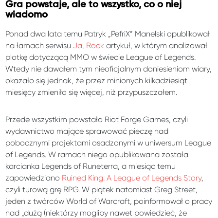
Gra powstaje, ale to wszystko, co o niej
wiadomo
Ponad dwa lata temu Patryk „PefriX” Manelski opublikował
na łamach serwisu
Ja, Rock
artykuł, w którym analizował
plotkę dotyczącą MMO w świecie League of Legends.
Wtedy nie dawałem tym nieoficjalnym doniesieniom wiary,
okazało się jednak, że przez minionych kilkadziesiąt
miesięcy zmieniło się więcej, niż przypuszczałem.
Przede wszystkim powstało Riot Forge Games, czyli
wydawnictwo mające sprawować pieczę nad
pobocznymi projektami osadzonymi w uniwersum League
of Legends. W ramach niego opublikowana została
karcianka Legends of Runeterra, a miesiąc temu
zapowiedziano
Ruined King: A League of Legends Story
,
czyli turową grę RPG. W piątek natomiast Greg Street,
jeden z twórców World of Warcraft, poinformował o pracy
nad „dużą (niektórzy mogliby nawet powiedzieć, że