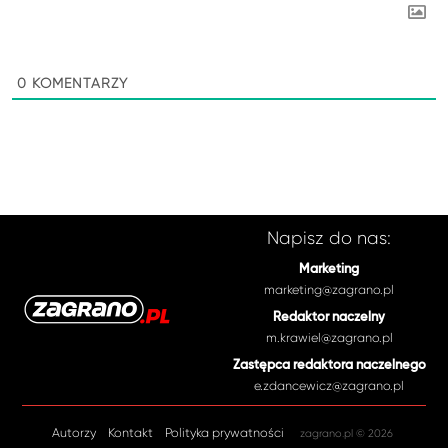
0
KOMENTARZY
Napisz do nas:
Marketing
marketing@zagrano.pl
Redaktor naczelny
m.krawiel@zagrano.pl
Zastępca redaktora naczelnego
e.zdancewicz@zagrano.pl
Autorzy
Kontakt
Polityka prywatności
zagrano.pl © 2026