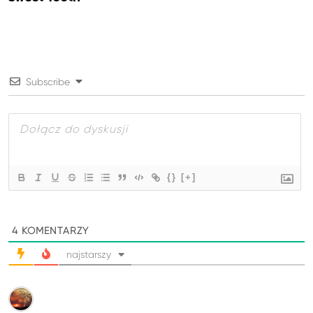
Subscribe
{}
[+]
4
KOMENTARZY
najstarszy