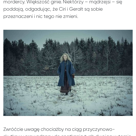
mordercy. Większość ginie. Niektórzy – mądrzejsi – się
poddają, odgadując, że Ciri i Geralt są sobie
przeznaczeni i nic tego nie zmieni.
Zwróćcie uwagę chociażby na ciąg przyczynowo-