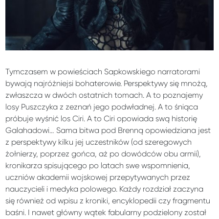
Tymczasem w powieściach Sapkowskiego narratorami
bywają najróżniejsi bohaterowie. Perspektywy się mnożą,
zwłaszcza w dwóch ostatnich tomach. A to poznajemy
losy Puszczyka z zeznań jego podwładnej. A to śniąca
próbuje wyśnić los Ciri. A to Ciri opowiada swą historię
Galahadowi… Sama bitwa pod Brenną opowiedziana jest
z perspektywy kilku jej uczestników (od szeregowych
żołnierzy, poprzez gońca, aż po dowódców obu armii),
kronikarza spisującego po latach swe wspomnienia,
uczniów akademii wojskowej przepytywanych przez
nauczycieli i medyka polowego. Każdy rozdział zaczyna
się również od wpisu z kroniki, encyklopedii czy fragmentu
baśni. I nawet główny wątek fabularny podzielony został