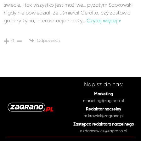
świecie, i tak wszystko jest możliwe… pyzatym Sapkowski
nigdy nie powiedział, że uśmiercił Geralta, czy zostawić
go przy życiu, interpretacja należy
…
Czytaj więcej »
Odpowiedz
0
Napisz do nas:
Marketing
marketing@zagrano.pl
Redaktor naczelny
m.krawiel@zagrano.pl
Zastępca redaktora naczelnego
e.zdancewicz@zagrano.pl