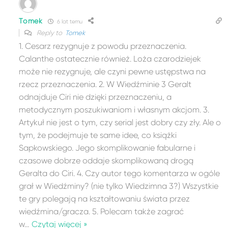
Tomek
6 lat temu
Reply to
Tomek
1. Cesarz rezygnuje z powodu przeznaczenia.
Calanthe ostatecznie również. Loża czarodziejek
może nie rezygnuje, ale czyni pewne ustępstwa na
rzecz przeznaczenia. 2. W Wiedźminie 3 Geralt
odnajduje Ciri nie dzięki przeznaczeniu, a
metodycznym poszukiwaniom i własnym akcjom. 3.
Artykuł nie jest o tym, czy serial jest dobry czy zły. Ale o
tym, że podejmuje te same idee, co książki
Sapkowskiego. Jego skomplikowanie fabularne i
czasowe dobrze oddaje skomplikowaną drogą
Geralta do Ciri. 4. Czy autor tego komentarza w ogóle
grał w Wiedźminy? (nie tylko Wiedzimna 3?) Wszystkie
te gry polegają na kształtowaniu świata przez
wiedźmina/gracza. 5. Polecam także zagrać
w
…
Czytaj więcej »